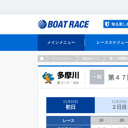
知る楽し
メインメニュー
レーススケジュ
HOME
メインメニュー
本日のレース
第４７回関東
第４７
11月22日
11月23日
初日
２日目
レース
1R
2R