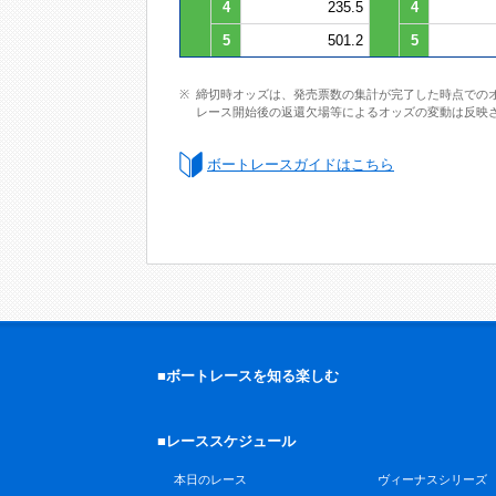
4
235.5
4
5
501.2
5
締切時オッズは、発売票数の集計が完了した時点での
レース開始後の返還欠場等によるオッズの変動は反映
ボートレースガイドはこちら
■ボートレースを知る楽しむ
■レーススケジュール
本日のレース
ヴィーナスシリーズ