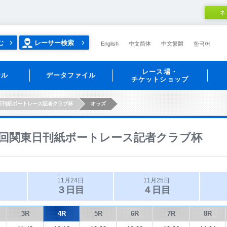
ネ
む
レーサー検索
English
中文简体
中文繁體
한국어
レース場・
ール
データファイル
チケットショップ
日刊紙ボートレース記者クラブ杯
オッズ
回関東日刊紙ボートレース記者クラブ杯
11月24日
11月25日
３日目
４日目
3R
4R
5R
6R
7R
8R