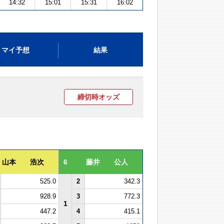
14:32
15:01
15:31
16:02
マイ予想
結果
締切時オッズ
山本 浩次
6
藤井 公人
525.0
2
342.3
928.9
3
772.3
1
447.2
4
415.1