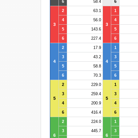
6
58.4
6
2
63.1
1
4
56.0
4
3
3
5
143.6
5
6
227.4
6
2
17.9
1
3
43.2
3
4
4
5
58.8
5
6
70.3
6
2
229.0
1
3
259.4
3
5
5
4
200.9
4
6
416.4
6
2
224.0
1
3
445.7
3
6
6