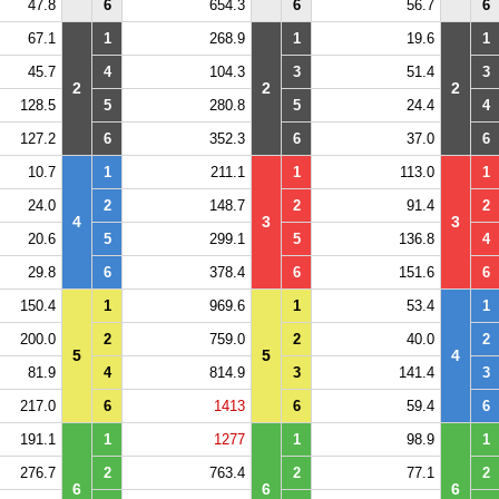
47.8
6
654.3
6
56.7
6
67.1
1
268.9
1
19.6
1
45.7
4
104.3
3
51.4
3
2
2
2
128.5
5
280.8
5
24.4
4
127.2
6
352.3
6
37.0
6
10.7
1
211.1
1
113.0
1
24.0
2
148.7
2
91.4
2
4
3
3
20.6
5
299.1
5
136.8
4
29.8
6
378.4
6
151.6
6
150.4
1
969.6
1
53.4
1
200.0
2
759.0
2
40.0
2
5
5
4
81.9
4
814.9
3
141.4
3
217.0
6
1413
6
59.4
6
191.1
1
1277
1
98.9
1
276.7
2
763.4
2
77.1
2
6
6
6