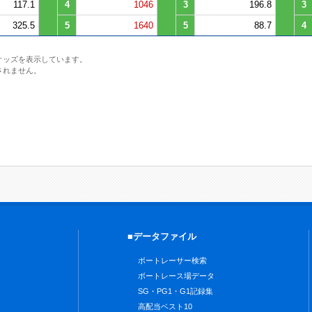
117.1
4
1046
3
196.8
3
325.5
5
1640
5
88.7
4
オッズを表示しています。
されません。
■データファイル
ボートレーサー検索
ボートレース場データ
SG・PG1・G1記録集
高配当ベスト10