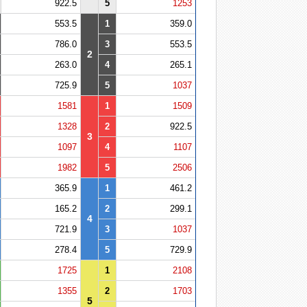
922.5
5
1253
553.5
1
359.0
786.0
3
553.5
2
263.0
4
265.1
725.9
5
1037
1581
1
1509
1328
2
922.5
3
1097
4
1107
1982
5
2506
365.9
1
461.2
165.2
2
299.1
4
721.9
3
1037
278.4
5
729.9
1725
1
2108
1355
2
1703
5