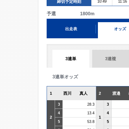
締切予定時刻
10:49
11:16
予選 1800m
出走表
オッズ
3連単
3連複
3連単オッズ
1
西川 真人
2
渡邉 
3
28.3
3
4
13.4
4
2
1
5
53.8
5