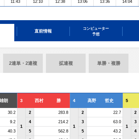
11:43
12:10
12:38
13:06
13:36
14:04
コンピューター
直前情報
予想
2連単・2連複
拡連複
単勝・複勝
雄朗
3
西村 勝
4
高野 哲史
5
30.2
2
283.8
2
22.7
2
9.2
4
214.2
3
63.0
3
1
1
1
40.3
5
562.8
5
43.2
4