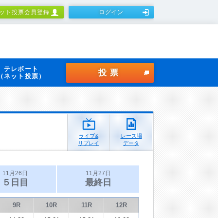
ット投票会員登録
ログイン
テレボート
投票
（ネット投票）
ライブ&
レース場
リプレイ
データ
11月26日
11月27日
５日目
最終日
9R
10R
11R
12R