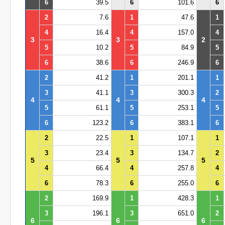
6
39.5
6
101.6
6
2
7.6
1
47.6
1
4
16.4
4
157.0
4
3
3
2
5
10.2
5
84.9
5
6
38.6
6
246.9
6
2
41.2
1
201.1
1
3
41.1
3
300.3
2
4
4
4
5
61.1
5
253.1
5
6
123.2
6
383.1
6
2
22.5
1
107.1
1
3
23.4
3
134.7
2
5
5
5
4
66.4
4
257.8
4
6
78.3
6
255.0
6
2
169.9
1
428.3
1
3
196.1
3
651.0
2
6
6
6