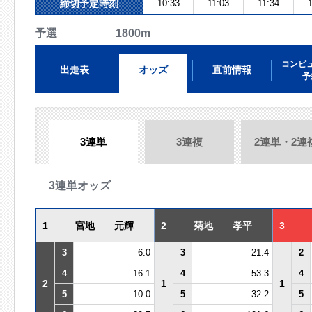
締切予定時刻
10:33
11:03
11:34
1
予選 1800m
コンピ
出走表
オッズ
直前情報
予
3連単
3連複
2連単・2連
3連単オッズ
1
宮地 元輝
2
菊地 孝平
3
3
6.0
3
21.4
2
4
16.1
4
53.3
4
2
1
1
5
10.0
5
32.2
5