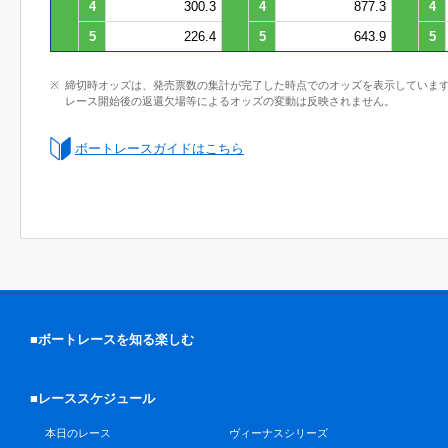
4
300.3
4
877.3
4
5
226.4
5
643.9
5
締切時オッズは、発売票数の集計が完了した時点でのオッズを表示していま
レース開始後の返還欠場等によるオッズの変動は反映されません。
ボートレースガイドはこちら
■ボートレースを知る楽しむ
■レーススケジュール
本日のレース
ヴィーナスシリーズ