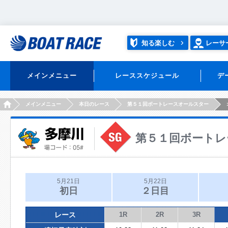
知る楽しむ
レーサ
メインメニュー
レーススケジュール
デ
HOME
メインメニュー
本日のレース
第５１回ボートレースオールスター
第５１回ボートレ
5月21日
5月22日
初日
２日目
レース
1R
2R
3R