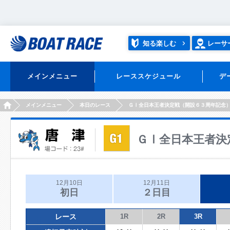
知る楽しむ
レーサ
メインメニュー
レーススケジュール
デ
HOME
メインメニュー
本日のレース
ＧⅠ全日本王者決定戦（開設６３周年記念
ＧⅠ全日本王者決
12月10日
12月11日
初日
２日目
レース
1R
2R
3R