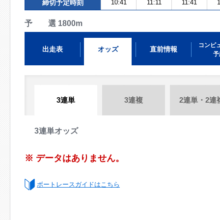
締切予定時刻
10:41
11:11
11:41
予 選 1800m
コンピ
出走表
オッズ
直前情報
予
3連単
3連複
2連単・2連
3連単オッズ
※ データはありません。
ボートレースガイドはこちら