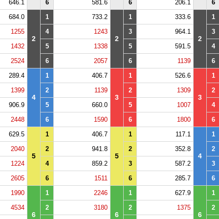
646.1
6
581.6
6
206.1
6
684.0
1
733.2
1
333.6
1
1255
4
1243
3
964.1
3
2
2
2
1432
5
1338
5
591.5
4
2524
6
2057
6
1139
6
289.4
1
406.7
1
526.6
1
1399
2
1139
2
1309
2
4
3
3
906.9
5
660.0
5
1007
4
2448
6
1590
6
1800
6
629.5
1
406.7
1
117.1
1
2040
2
941.8
2
352.8
2
5
5
4
1224
4
859.2
3
587.2
3
2605
6
1511
6
285.7
6
1990
1
2246
1
627.9
1
4534
2
3180
2
1375
2
6
6
6