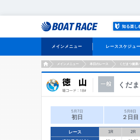
知る楽し
メインメニュー
レーススケジュ
HOME
メインメニュー
本日のレース
くだまつ健康
くだま
5月7日
5月8日
初日
２日目
レース
1R
2R