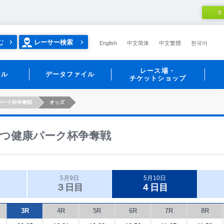
ネ
む
レーサー検索
English
中文简体
中文繁體
한국어
レース場・
ール
データファイル
チケットショップ
パーク杯争奪戦
オッズ
つ健康パーク杯争奪戦
5月9日
5月10日
３日目
４日目
3R
4R
5R
6R
7R
8R