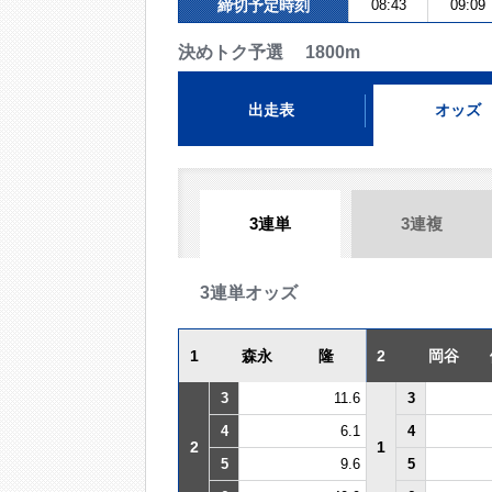
締切予定時刻
08:43
09:09
決めトク予選 1800m
出走表
オッズ
3連単
3連複
3連単オッズ
1
森永 隆
2
岡谷 
3
11.6
3
4
6.1
4
2
1
5
9.6
5