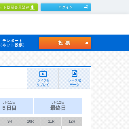
ット投票会員登録
ログイン
テレボート
投票
（ネット投票）
ライブ&
レース場
リプレイ
データ
5月11日
5月12日
５日目
最終日
9R
10R
11R
12R