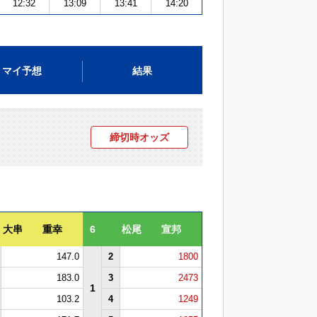
12:32
13:09
13:41
14:20
マイ予想
結果
締切時オッズ
大串 重幸
6
松尾 宣邦
147.0
2
1800
183.0
3
2473
1
103.2
4
1249