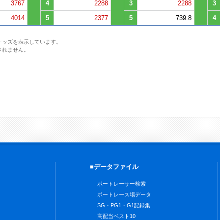
3767
4
2288
3
2288
3
4014
5
2377
5
739.8
4
オッズを表示しています。
されません。
■データファイル
ボートレーサー検索
ボートレース場データ
SG・PG1・G1記録集
高配当ベスト10