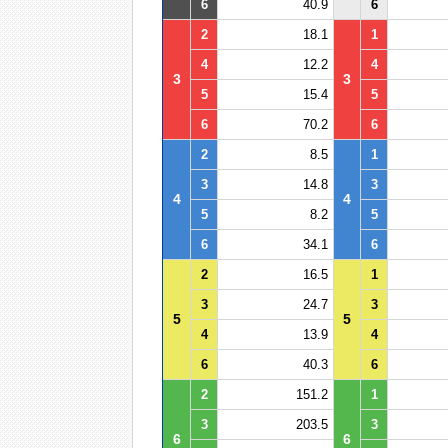
6
40.9
6
2
18.1
1
4
12.2
4
3
3
5
15.4
5
6
70.2
6
2
8.5
1
3
14.8
3
4
4
5
8.2
5
6
34.1
6
2
16.5
1
3
24.7
3
5
5
4
13.9
4
6
40.3
6
2
151.2
1
3
203.5
3
6
6