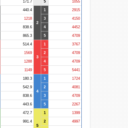
171.7
5
1055
440.4
1
2915
1218
3
4150
2
838.6
4
4452
865.3
5
4709
514.4
1
3767
1569
2
4709
3
1288
4
4709
1149
5
5441
180.3
1
1724
542.9
2
4081
4
838.6
3
4709
443.6
5
2267
472.7
1
1399
991.4
2
4997
5