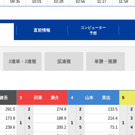
09:35
10:01
10:28
10:56
11:27
11:59
コンピューター
直前情報
予想
2連単・2連複
拡連複
単勝・複勝
健吾
3
田添 康介
4
山本 英志
5
291.5
2
274.8
2
133.5
2
173.9
4
188.9
3
214.4
3
1
1
1
239.6
5
200.2
5
73.1
4