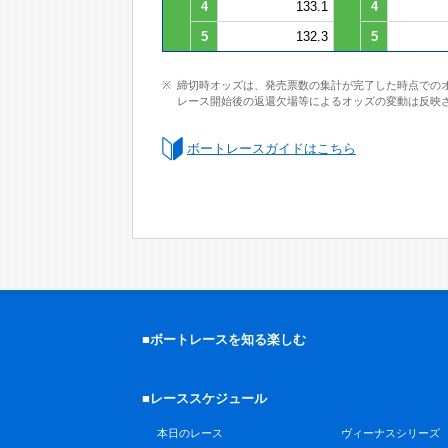
4
133.1
4
5
132.3
5
締切時オッズは、発売票数の集計が完了した時点での
レース開始後の返還欠場等によるオッズの変動は反映
ボートレースガイドはこちら
■ボートレースを知る楽しむ
■レーススケジュール
本日のレース
ヴィーナスシリーズ