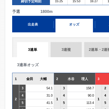
締切予定時刻
15:25
15:53
16:27
1
予選 1800m
出走表
オッズ
3連単
3連複
2連単・2連
3連単オッズ
1
金田 大輔
2
水谷 理人
3
3
54.1
3
158.7
2
4
31.0
4
90.0
4
2
1
1
5
41.5
5
113.4
5