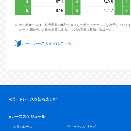
4
87.1
4
349.8
4
5
87.6
5
422.7
5
締切時オッズは、発売票数の集計が完了した時点でのオッズを表示していま
レース開始後の返還欠場等によるオッズの変動は反映されません。
ボートレースガイドはこちら
■ボートレースを知る楽しむ
■レーススケジュール
本日のレース
ヴィーナスシリーズ