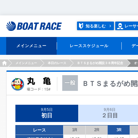
知る楽しむ
レーサ
メインメニュー
レーススケジュール
デ
HOME
メインメニュー
本日のレース
ＢＴＳまるがめ開設３８周年記念
オ
ＢＴＳまるがめ開
9月5日
9月6日
初日
２日目
レース
1R
2R
3R