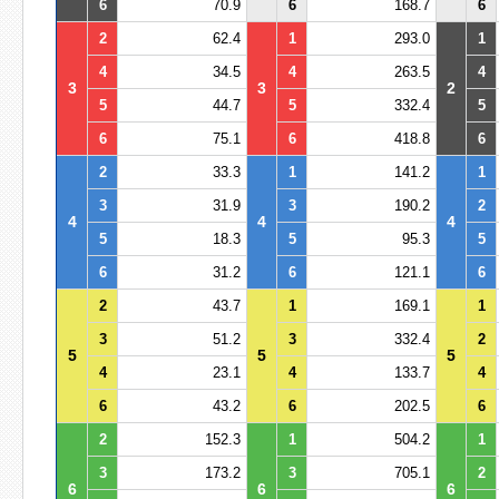
6
70.9
6
168.7
6
2
62.4
1
293.0
1
4
34.5
4
263.5
4
3
3
2
5
44.7
5
332.4
5
6
75.1
6
418.8
6
2
33.3
1
141.2
1
3
31.9
3
190.2
2
4
4
4
5
18.3
5
95.3
5
6
31.2
6
121.1
6
2
43.7
1
169.1
1
3
51.2
3
332.4
2
5
5
5
4
23.1
4
133.7
4
6
43.2
6
202.5
6
2
152.3
1
504.2
1
3
173.2
3
705.1
2
6
6
6