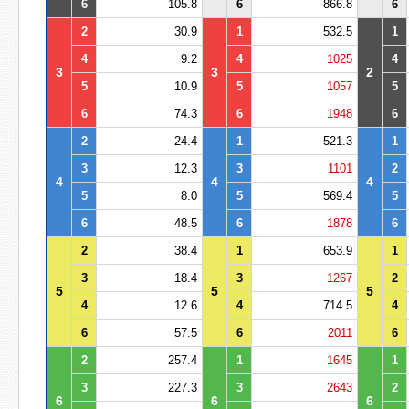
6
105.8
6
866.8
6
2
30.9
1
532.5
1
4
9.2
4
1025
4
3
3
2
5
10.9
5
1057
5
6
74.3
6
1948
6
2
24.4
1
521.3
1
3
12.3
3
1101
2
4
4
4
5
8.0
5
569.4
5
6
48.5
6
1878
6
2
38.4
1
653.9
1
3
18.4
3
1267
2
5
5
5
4
12.6
4
714.5
4
6
57.5
6
2011
6
2
257.4
1
1645
1
3
227.3
3
2643
2
6
6
6