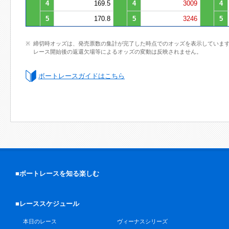
4
169.5
4
3009
4
5
170.8
5
3246
5
締切時オッズは、発売票数の集計が完了した時点でのオッズを表示していま
レース開始後の返還欠場等によるオッズの変動は反映されません。
ボートレースガイドはこちら
■ボートレースを知る楽しむ
■レーススケジュール
本日のレース
ヴィーナスシリーズ