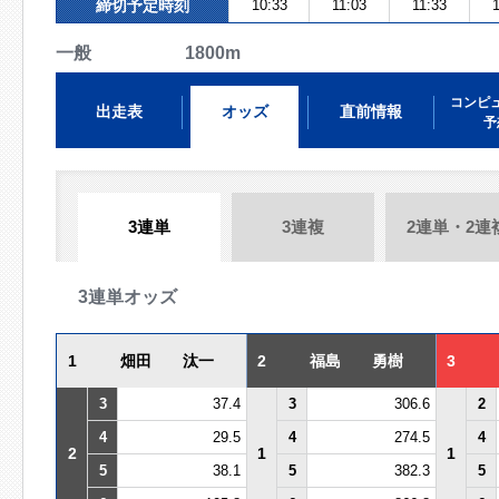
締切予定時刻
10:33
11:03
11:33
1
一般 1800m
コンピ
出走表
オッズ
直前情報
予
3連単
3連複
2連単・2連
3連単オッズ
1
畑田 汰一
2
福島 勇樹
3
3
37.4
3
306.6
2
4
29.5
4
274.5
4
2
1
1
5
38.1
5
382.3
5