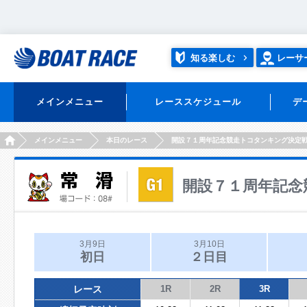
知る楽しむ
レーサ
メインメニュー
レーススケジュール
デ
HOME
メインメニュー
本日のレース
開設７１周年記念競走トコタンキング決定
開設７１周年記念
3月9日
3月10日
初日
２日目
レース
1R
2R
3R