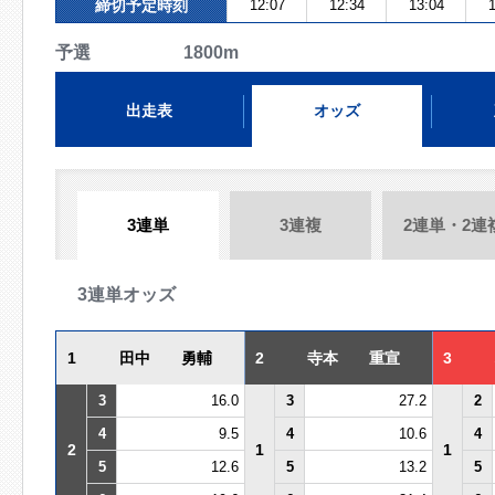
締切予定時刻
12:07
12:34
13:04
1
予選 1800m
出走表
オッズ
3連単
3連複
2連単・2連
3連単オッズ
1
田中 勇輔
2
寺本 重宣
3
3
16.0
3
27.2
2
4
9.5
4
10.6
4
2
1
1
5
12.6
5
13.2
5