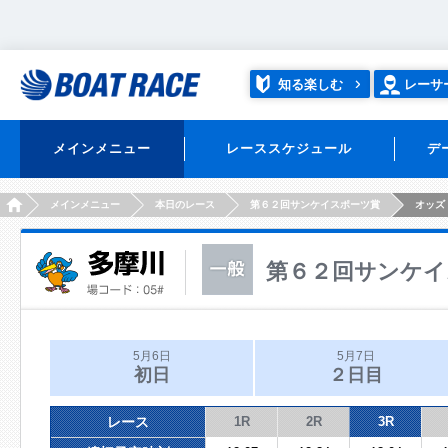
知る楽しむ
レーサ
メインメニュー
レーススケジュール
デ
HOME
メインメニュー
本日のレース
第６２回サンケイスポーツ賞
オッズ
第６２回サンケイ
5月6日
5月7日
初日
２日目
レース
1R
2R
3R