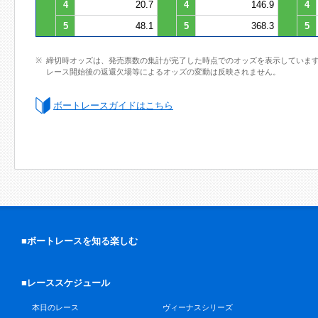
4
20.7
4
146.9
4
5
48.1
5
368.3
5
締切時オッズは、発売票数の集計が完了した時点でのオッズを表示していま
レース開始後の返還欠場等によるオッズの変動は反映されません。
ボートレースガイドはこちら
■ボートレースを知る楽しむ
■レーススケジュール
本日のレース
ヴィーナスシリーズ