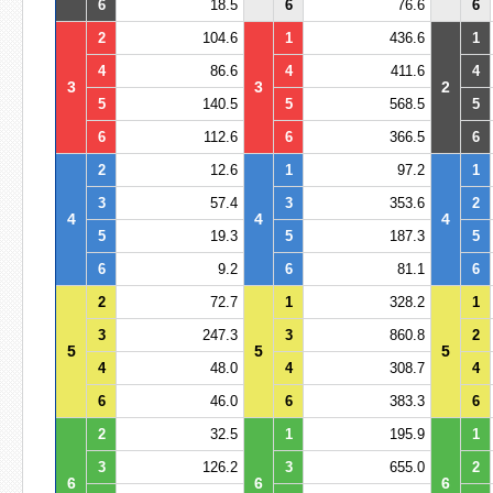
6
18.5
6
76.6
6
2
104.6
1
436.6
1
4
86.6
4
411.6
4
3
3
2
5
140.5
5
568.5
5
6
112.6
6
366.5
6
2
12.6
1
97.2
1
3
57.4
3
353.6
2
4
4
4
5
19.3
5
187.3
5
6
9.2
6
81.1
6
2
72.7
1
328.2
1
3
247.3
3
860.8
2
5
5
5
4
48.0
4
308.7
4
6
46.0
6
383.3
6
2
32.5
1
195.9
1
3
126.2
3
655.0
2
6
6
6