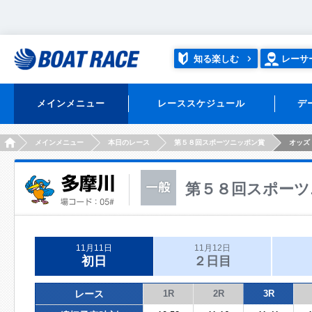
知る楽しむ
レーサ
メインメニュー
レーススケジュール
デ
HOME
メインメニュー
本日のレース
第５８回スポーツニッポン賞
オッズ
第５８回スポーツ
11月11日
11月12日
初日
２日目
レース
1R
2R
3R