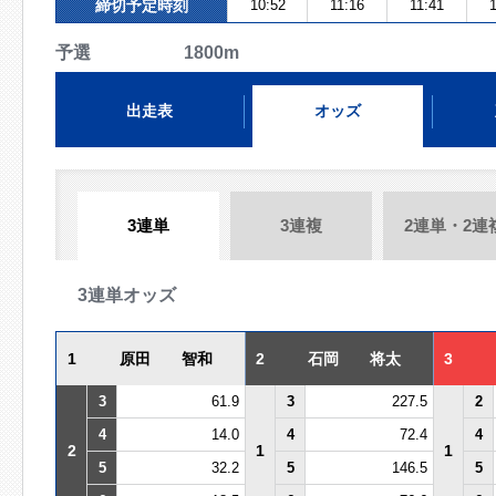
締切予定時刻
10:52
11:16
11:41
1
予選 1800m
出走表
オッズ
3連単
3連複
2連単・2連
3連単オッズ
1
原田 智和
2
石岡 将太
3
3
61.9
3
227.5
2
4
14.0
4
72.4
4
2
1
1
5
32.2
5
146.5
5