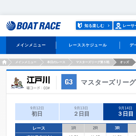
知る楽しむ
レーサ
メインメニュー
レーススケジュール
デ
HOME
メインメニュー
本日のレース
マスターズリーグ第５戦
オッズ
マスターズリーグ
9月12日
9月13日
9月14日
初日
２日目
３日目
レース
1R
2R
3R