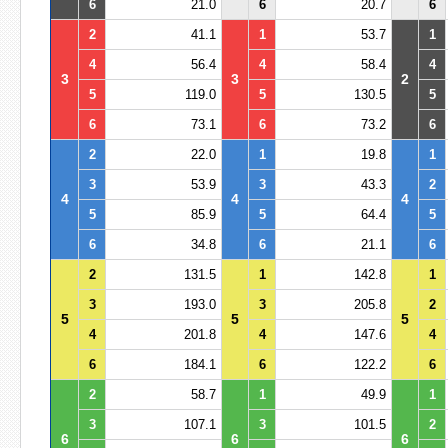
6
21.0
6
20.7
6
2
41.1
1
53.7
1
4
56.4
4
58.4
4
3
3
2
5
119.0
5
130.5
5
6
73.1
6
73.2
6
2
22.0
1
19.8
1
3
53.9
3
43.3
2
4
4
4
5
85.9
5
64.4
5
6
34.8
6
21.1
6
2
131.5
1
142.8
1
3
193.0
3
205.8
2
5
5
5
4
201.8
4
147.6
4
6
184.1
6
122.2
6
2
58.7
1
49.9
1
3
107.1
3
101.5
2
6
6
6