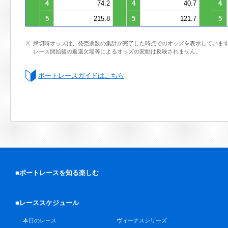
4
74.2
4
40.7
4
5
215.8
5
121.7
5
締切時オッズは、発売票数の集計が完了した時点でのオッズを表示していま
レース開始後の返還欠場等によるオッズの変動は反映されません。
ボートレースガイドはこちら
■ボートレースを知る楽しむ
■レーススケジュール
本日のレース
ヴィーナスシリーズ