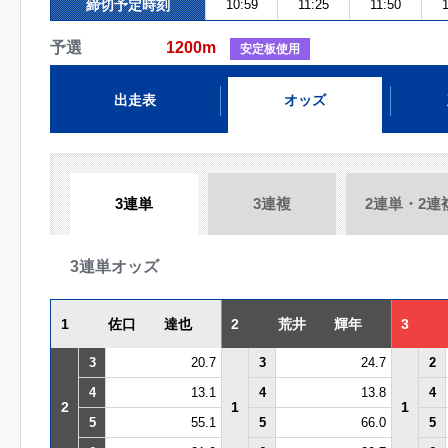
締切予定時刻
10:59
11:25
11:50
1
予選
1200m
安定板使用
出走表
オッズ
3連単
3連複
2連単・2連
3連単オッズ
1
佐口 達也
2
荒井 輝年
3
3
20.7
3
24.7
2
4
13.1
4
13.8
4
2
1
1
5
55.1
5
66.0
5