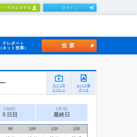
ット投票会員登録
ログイン
テレボート
投票
（ネット投票）
ー
ライブ&
レース場
リプレイ
データ
1月6日
1月7日
５日目
最終日
9R
10R
11R
12R