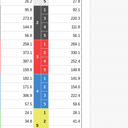
26.2
5
27.8
95.8
1
92.1
273.8
3
220.3
2
144.8
4
111.8
56.8
5
56.1
259.1
1
269.1
373.1
2
330.1
3
397.0
4
252.4
158.8
5
149.8
182.1
1
141.9
171.6
2
154.0
4
306.9
3
222.4
57.5
5
59.6
24.1
1
28.1
34.8
2
41.4
5