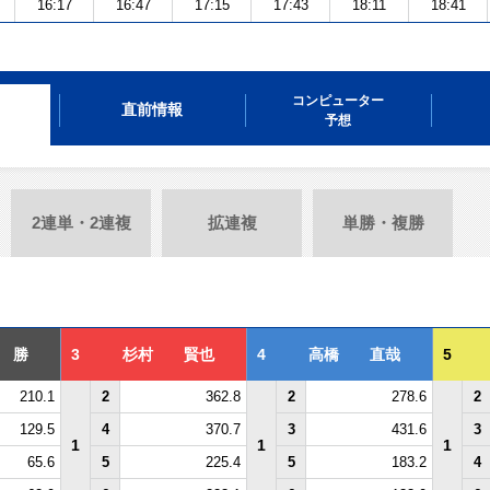
16:17
16:47
17:15
17:43
18:11
18:41
コンピューター
直前情報
予想
2連単・2連複
拡連複
単勝・複勝
 勝
3
杉村 賢也
4
高橋 直哉
5
210.1
2
362.8
2
278.6
2
129.5
4
370.7
3
431.6
3
1
1
1
65.6
5
225.4
5
183.2
4