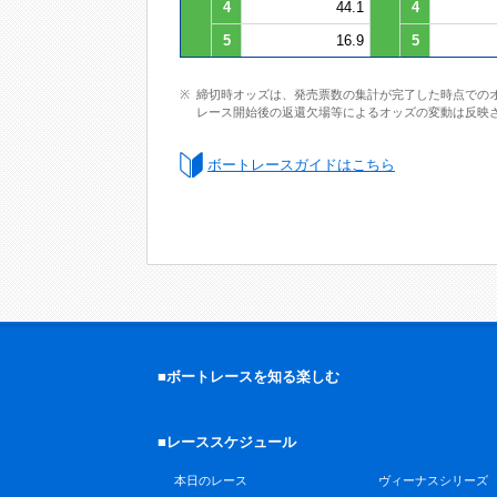
4
44.1
4
5
16.9
5
締切時オッズは、発売票数の集計が完了した時点での
レース開始後の返還欠場等によるオッズの変動は反映
ボートレースガイドはこちら
■ボートレースを知る楽しむ
■レーススケジュール
本日のレース
ヴィーナスシリーズ