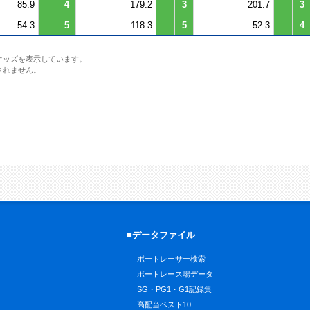
85.9
4
179.2
3
201.7
3
54.3
5
118.3
5
52.3
4
オッズを表示しています。
されません。
■データファイル
ボートレーサー検索
ボートレース場データ
SG・PG1・G1記録集
高配当ベスト10