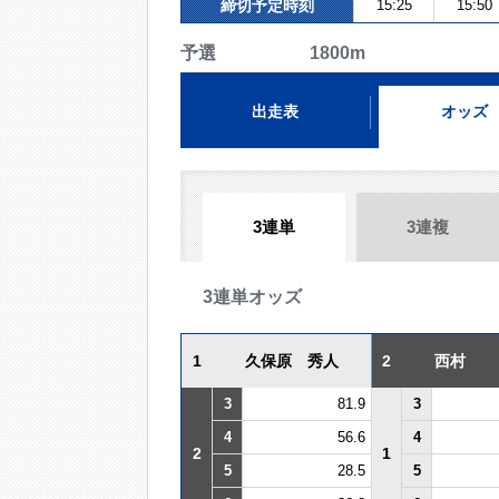
締切予定時刻
15:25
15:50
予選 1800m
出走表
オッズ
3連単
3連複
3連単オッズ
1
久保原 秀人
2
西村
3
81.9
3
4
56.6
4
2
1
5
28.5
5