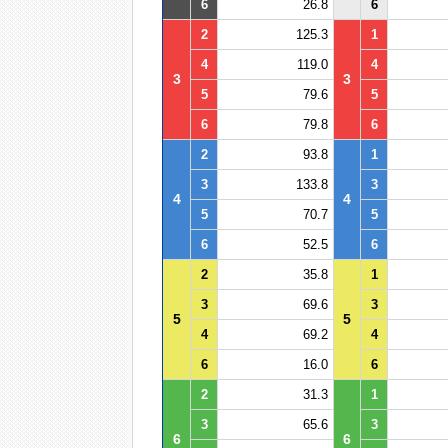
6
26.8
6
2
125.3
1
4
119.0
4
3
3
5
79.6
5
6
79.8
6
2
93.8
1
3
133.8
3
4
4
5
70.7
5
6
52.5
6
2
35.8
1
3
69.6
3
5
5
4
69.2
4
6
16.0
6
2
31.3
1
3
65.6
3
6
6