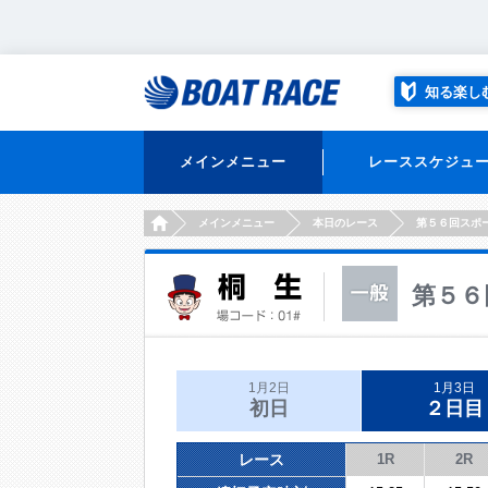
知る楽し
メインメニュー
レーススケジュ
HOME
メインメニュー
本日のレース
第５６回スポ
第５６
1月2日
1月3日
初日
２日目
レース
1R
2R