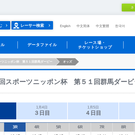
ネ
む
レーサー検索
English
中文简体
中文繁體
한국어
レース場・
ール
データファイル
チケットショップ
ーツニッポン杯 第５１回群馬ダービー
オッズ
回スポーツニッポン杯 第５１回群馬ダービ
1月4日
1月5日
３日目
４日目
3R
4R
5R
6R
7R
8R