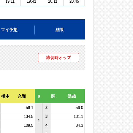
19:11
19:41
20:11
20:45
マイ予想
結果
締切時オッズ
橋本 久和
6
関 浩哉
59.1
2
56.0
134.5
3
131.1
1
109.5
4
84.3