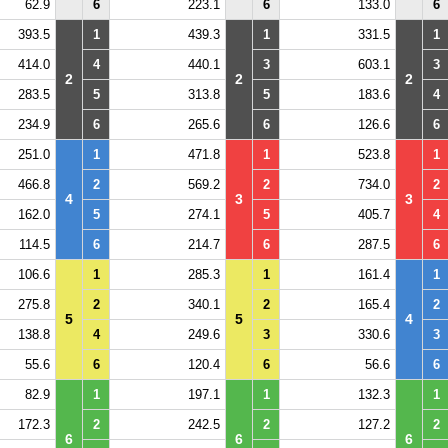
62.9
6
223.1
6
133.0
6
393.5
1
439.3
1
331.5
1
414.0
4
440.1
3
603.1
3
2
2
2
283.5
5
313.8
5
183.6
4
234.9
6
265.6
6
126.6
6
251.0
1
471.8
1
523.8
1
466.8
2
569.2
2
734.0
2
4
3
3
162.0
5
274.1
5
405.7
4
114.5
6
214.7
6
287.5
6
106.6
1
285.3
1
161.4
1
275.8
2
340.1
2
165.4
2
5
5
4
138.8
4
249.6
3
330.6
3
55.6
6
120.4
6
56.6
6
82.9
1
197.1
1
132.3
1
172.3
2
242.5
2
127.2
2
6
6
6