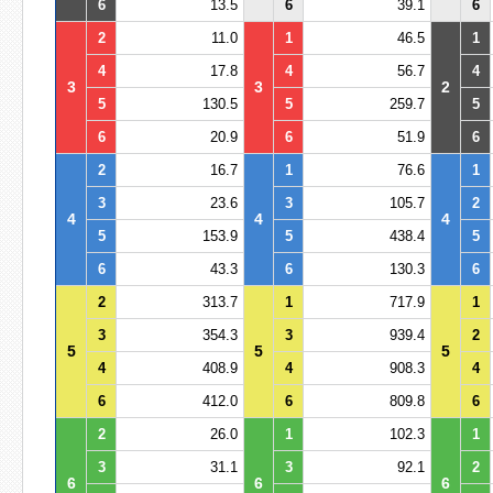
6
13.5
6
39.1
6
2
11.0
1
46.5
1
4
17.8
4
56.7
4
3
3
2
5
130.5
5
259.7
5
6
20.9
6
51.9
6
2
16.7
1
76.6
1
3
23.6
3
105.7
2
4
4
4
5
153.9
5
438.4
5
6
43.3
6
130.3
6
2
313.7
1
717.9
1
3
354.3
3
939.4
2
5
5
5
4
408.9
4
908.3
4
6
412.0
6
809.8
6
2
26.0
1
102.3
1
3
31.1
3
92.1
2
6
6
6