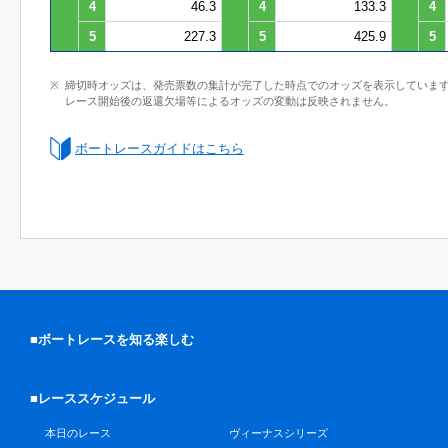
4
46.3
4
133.3
4
5
227.3
5
425.9
5
締切時オッズは、発売票数の集計が完了した時点でのオッズを表示していま
レース開始後の返還欠場等によるオッズの変動は反映されません。
ボートレースガイドはこちら
■ボートレースを知る楽しむ
■レーススケジュール
本日のレース
ヴィーナスシリーズ