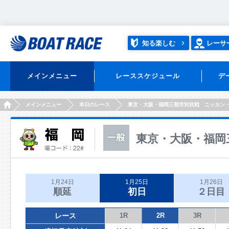
知る楽しむ
レーサ
メインメニュー
レーススケジュール
デ
HOME
メインメニュー
本日のレース
東京・大阪・福岡三都市対抗戦 ニッカン
東京・大阪・福岡
1月24日
1月25日
1月26日
順延
初日
２日目
レース
1R
2R
3R