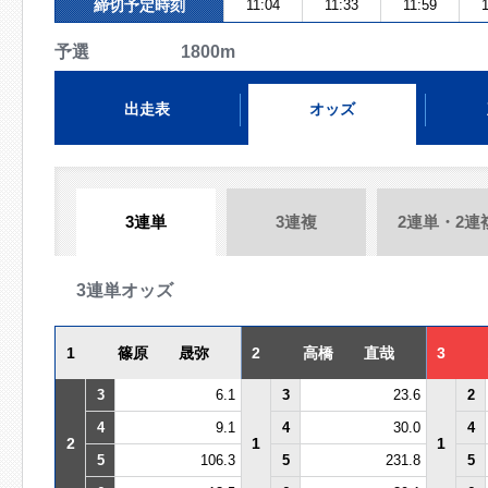
締切予定時刻
11:04
11:33
11:59
1
予選 1800m
出走表
オッズ
3連単
3連複
2連単・2連
3連単オッズ
1
篠原 晟弥
2
高橋 直哉
3
3
6.1
3
23.6
2
4
9.1
4
30.0
4
2
1
1
5
106.3
5
231.8
5