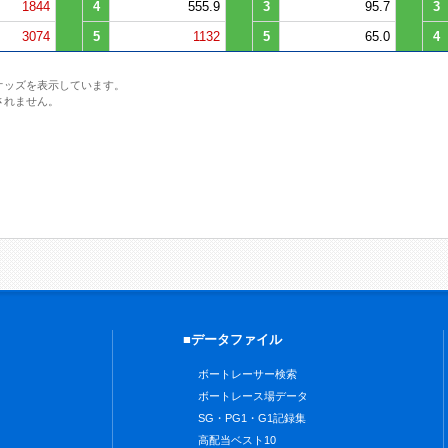
1844
4
555.9
3
95.7
3
3074
5
1132
5
65.0
4
オッズを表示しています。
されません。
■データファイル
ボートレーサー検索
ボートレース場データ
SG・PG1・G1記録集
高配当ベスト10