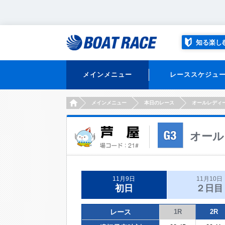
知る楽し
メインメニュー
レーススケジュ
HOME
メインメニュー
本日のレース
オールレディ
オール
11月9日
11月10日
初日
２日目
レース
1R
2R