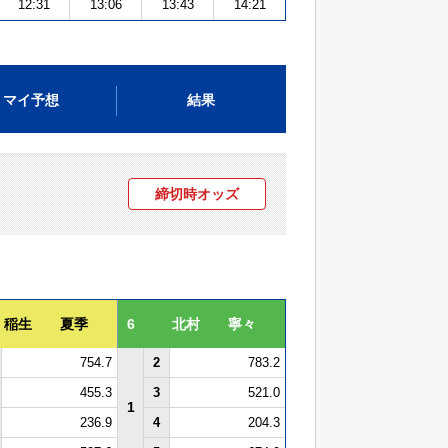
12:31
13:06
13:43
14:21
マイ予想
結果
締切時オッズ
稲生 夏季
6
北村 寧々
754.7
2
783.2
455.3
3
521.0
1
236.9
4
204.3