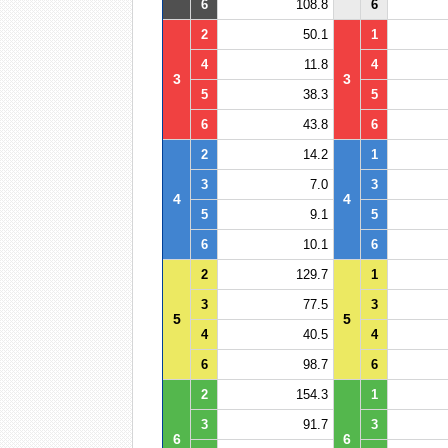
6
108.8
6
2
50.1
1
4
11.8
4
3
3
5
38.3
5
6
43.8
6
2
14.2
1
3
7.0
3
4
4
5
9.1
5
6
10.1
6
2
129.7
1
3
77.5
3
5
5
4
40.5
4
6
98.7
6
2
154.3
1
3
91.7
3
6
6