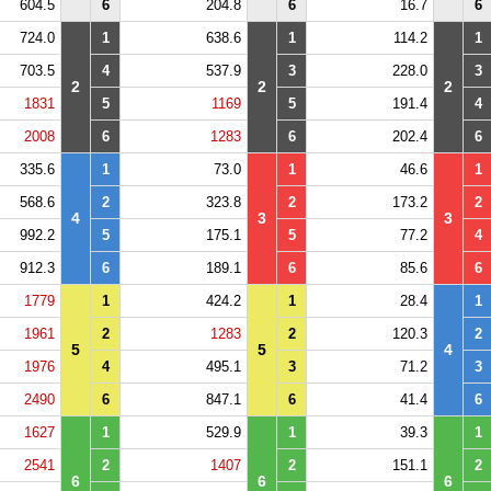
604.5
6
204.8
6
16.7
6
724.0
1
638.6
1
114.2
1
703.5
4
537.9
3
228.0
3
2
2
2
1831
5
1169
5
191.4
4
2008
6
1283
6
202.4
6
335.6
1
73.0
1
46.6
1
568.6
2
323.8
2
173.2
2
4
3
3
992.2
5
175.1
5
77.2
4
912.3
6
189.1
6
85.6
6
1779
1
424.2
1
28.4
1
1961
2
1283
2
120.3
2
5
5
4
1976
4
495.1
3
71.2
3
2490
6
847.1
6
41.4
6
1627
1
529.9
1
39.3
1
2541
2
1407
2
151.1
2
6
6
6