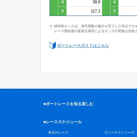
4
39.8
4
5
117.2
5
締切時オッズは、発売票数の集計が完了した時点での
レース開始後の返還欠場等によるオッズの変動は反映
ボートレースガイドはこちら
■ボートレースを知る楽しむ
■レーススケジュール
本日のレース
ヴィーナスシリーズ