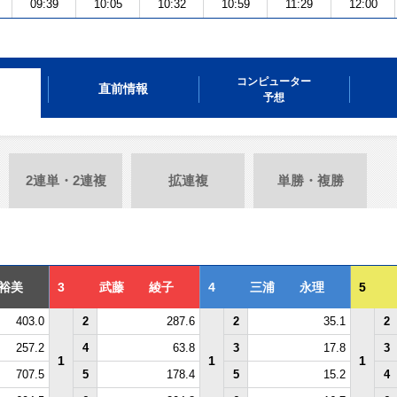
09:39
10:05
10:32
10:59
11:29
12:00
コンピューター
直前情報
予想
2連単・2連複
拡連複
単勝・複勝
裕美
3
武藤 綾子
4
三浦 永理
5
403.0
2
287.6
2
35.1
2
257.2
4
63.8
3
17.8
3
1
1
1
707.5
5
178.4
5
15.2
4