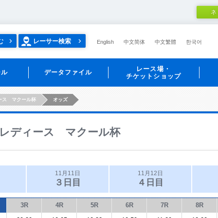
ネ
む
レーサー検索
English
中文简体
中文繁體
한국어
レース場・
ール
データファイル
チケットショップ
ース マクール杯
オッズ
レディース マクール杯
11月11日
11月12日
３日目
４日目
3R
4R
5R
6R
7R
8R