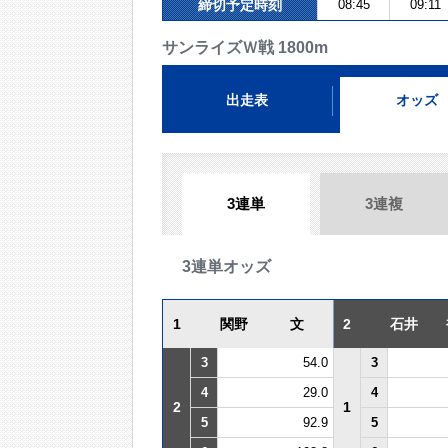
締切予定時刻
08:45
09:11
サンライズＷ戦 1800m
出走表
オッズ
3連単
3連複
3連単オッズ
1
関野 文
2
石井 
3
54.0
3
4
29.0
4
2
1
5
92.9
5