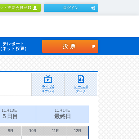
ット投票会員登録
ログイン
テレボート
投票
（ネット投票）
ライブ&
レース場
リプレイ
データ
11月13日
11月14日
５日目
最終日
9R
10R
11R
12R