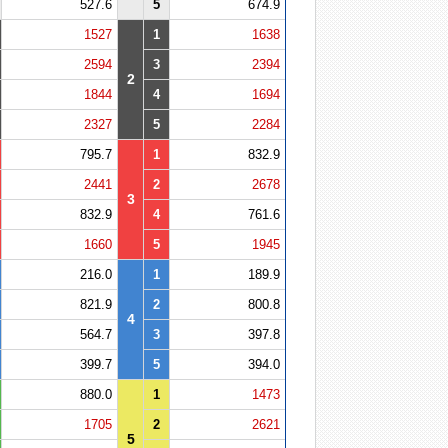
527.6
5
674.9
1527
1
1638
2594
3
2394
2
1844
4
1694
2327
5
2284
795.7
1
832.9
2441
2
2678
3
832.9
4
761.6
1660
5
1945
216.0
1
189.9
821.9
2
800.8
4
564.7
3
397.8
399.7
5
394.0
880.0
1
1473
1705
2
2621
5