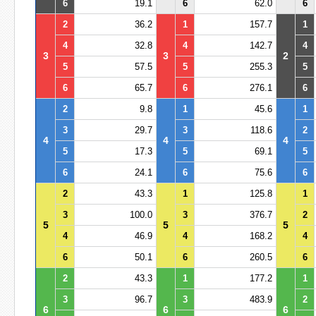
6
19.1
6
62.0
6
2
36.2
1
157.7
1
4
32.8
4
142.7
4
3
3
2
5
57.5
5
255.3
5
6
65.7
6
276.1
6
2
9.8
1
45.6
1
3
29.7
3
118.6
2
4
4
4
5
17.3
5
69.1
5
6
24.1
6
75.6
6
2
43.3
1
125.8
1
3
100.0
3
376.7
2
5
5
5
4
46.9
4
168.2
4
6
50.1
6
260.5
6
2
43.3
1
177.2
1
3
96.7
3
483.9
2
6
6
6