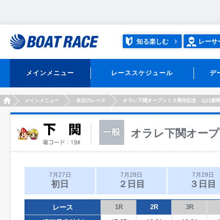
知る楽しむ
レーサ
メインメニュー
レーススケジュール
デ
HOME
メインメニュー
本日のレース
オラレ下関オープン１０周年記念 山口新
オラレ下関オープ
7月27日
7月28日
7月29日
初日
２日目
３日目
レース
1R
2R
3R