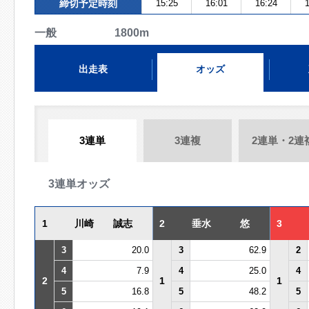
締切予定時刻
15:25
16:01
16:24
1
一般 1800m
出走表
オッズ
3連単
3連複
2連単・2連
3連単オッズ
1
川崎 誠志
2
垂水 悠
3
3
20.0
3
62.9
2
4
7.9
4
25.0
4
2
1
1
5
16.8
5
48.2
5