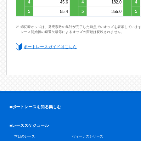
4
45.6
4
182.0
4
5
55.4
5
355.0
5
締切時オッズは、発売票数の集計が完了した時点でのオッズを表示していま
レース開始後の返還欠場等によるオッズの変動は反映されません。
ボートレースガイドはこちら
■ボートレースを知る楽しむ
■レーススケジュール
本日のレース
ヴィーナスシリーズ