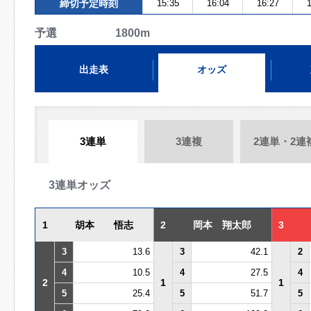
締切予定時刻
15:35
16:04
16:27
1
予選 1800m
出走表
オッズ
3連単
3連複
2連単・2連
3連単オッズ
1
胡本 悟志
2
岡本 翔太郎
3
3
13.6
3
42.1
2
4
10.5
4
27.5
4
2
1
1
5
25.4
5
51.7
5