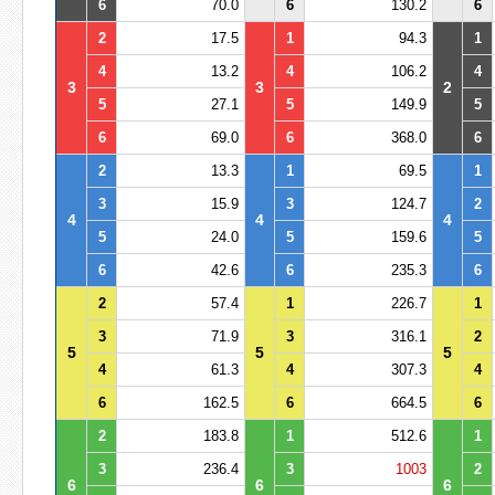
6
70.0
6
130.2
6
2
17.5
1
94.3
1
4
13.2
4
106.2
4
3
3
2
5
27.1
5
149.9
5
6
69.0
6
368.0
6
2
13.3
1
69.5
1
3
15.9
3
124.7
2
4
4
4
5
24.0
5
159.6
5
6
42.6
6
235.3
6
2
57.4
1
226.7
1
3
71.9
3
316.1
2
5
5
5
4
61.3
4
307.3
4
6
162.5
6
664.5
6
2
183.8
1
512.6
1
3
236.4
3
1003
2
6
6
6