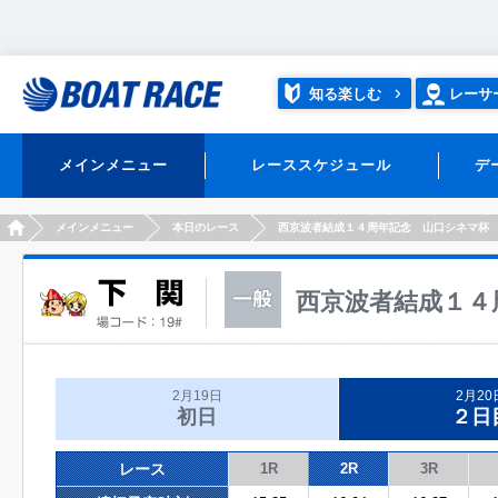
知る楽しむ
レーサ
メインメニュー
レーススケジュール
デ
HOME
メインメニュー
本日のレース
西京波者結成１４周年記念 山口シネマ杯
西京波者結成１４
2月19日
2月20
初日
２日
レース
1R
2R
3R