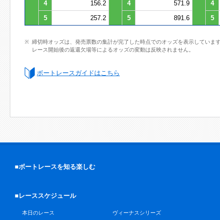
4
156.2
4
571.9
4
5
257.2
5
891.6
5
締切時オッズは、発売票数の集計が完了した時点でのオッズを表示していま
レース開始後の返還欠場等によるオッズの変動は反映されません。
ボートレースガイドはこちら
■ボートレースを知る楽しむ
■レーススケジュール
本日のレース
ヴィーナスシリーズ