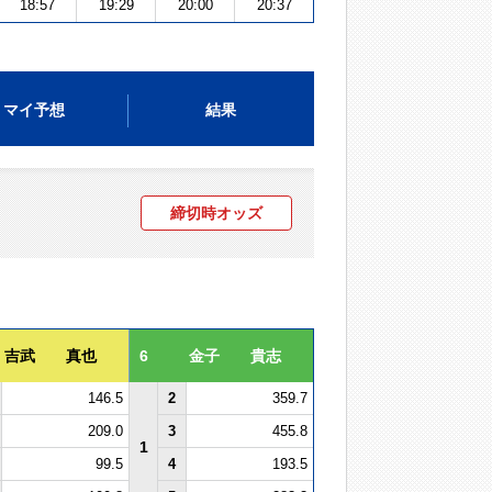
18:57
19:29
20:00
20:37
マイ予想
結果
締切時オッズ
吉武 真也
6
金子 貴志
146.5
2
359.7
209.0
3
455.8
1
99.5
4
193.5