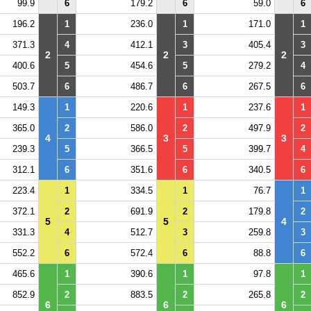
99.9
6
179.2
6
59.0
6
196.2
1
236.0
1
171.0
1
371.3
4
412.1
3
405.4
3
2
2
2
400.6
5
454.6
5
279.2
4
503.7
6
486.7
6
267.5
6
149.3
1
220.6
1
237.6
1
365.0
2
586.0
2
497.9
2
4
3
3
239.3
5
366.5
5
399.7
4
312.1
6
351.6
6
340.5
6
223.4
1
334.5
1
76.7
1
372.1
2
691.9
2
179.8
2
5
5
4
331.3
4
512.7
3
259.8
3
552.2
6
572.4
6
88.8
6
465.6
1
390.6
1
97.8
1
852.9
2
883.5
2
265.8
2
6
6
6