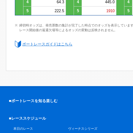
4
64.3
4
445.0
4
5
222.5
5
1910
5
締切時オッズは、発売票数の集計が完了した時点でのオッズを表示していま
レース開始後の返還欠場等によるオッズの変動は反映されません。
ボートレースガイドはこちら
■ボートレースを知る楽しむ
■レーススケジュール
本日のレース
ヴィーナスシリーズ