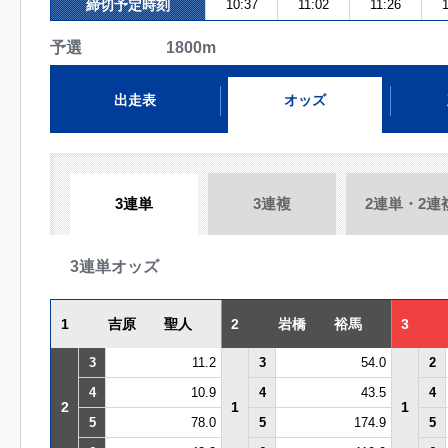
締切予定時刻
10:37
11:02
11:26
予選 1800m
出走表
オッズ
3連単
3連複
2連単・2連
3連単オッズ
1
吉原 聖人
2
岩橋 裕馬
3
3
11.2
3
54.0
2
4
10.9
4
43.5
4
2
1
1
5
78.0
5
174.9
5