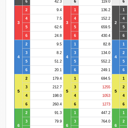
6
42.3
6
119.0
6
2
9.4
1
136.2
1
4
7.5
4
152.2
4
3
3
2
5
62.6
5
659.5
5
6
24.8
6
430.4
6
2
9.5
1
82.8
1
3
8.2
3
134.0
2
4
4
4
5
51.2
5
552.2
5
6
20.1
6
249.1
6
2
179.4
1
694.5
1
3
212.7
3
1255
2
5
5
5
4
198.0
4
1053
4
6
260.4
6
1273
6
2
91.3
1
447.2
1
3
79.9
3
764.0
2
6
6
6