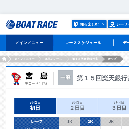
知る楽しむ
レーサ
メインメニュー
レーススケジュール
デ
HOME
メインメニュー
本日のレース
第１５回楽天銀行賞
オッズ
第１５回楽天銀行
9月2日
9月3日
9月4日
初日
２日目
３日目
レース
1R
2R
3R