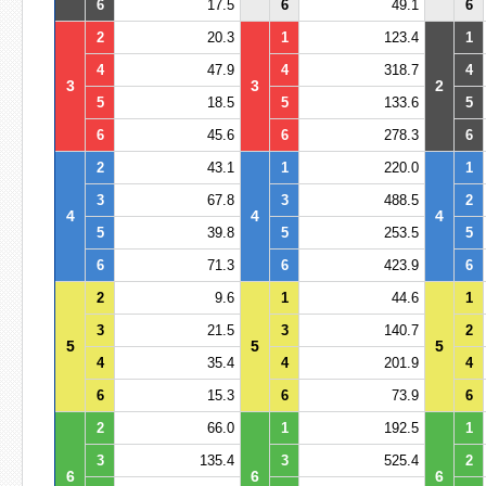
6
17.5
6
49.1
6
2
20.3
1
123.4
1
4
47.9
4
318.7
4
3
3
2
5
18.5
5
133.6
5
6
45.6
6
278.3
6
2
43.1
1
220.0
1
3
67.8
3
488.5
2
4
4
4
5
39.8
5
253.5
5
6
71.3
6
423.9
6
2
9.6
1
44.6
1
3
21.5
3
140.7
2
5
5
5
4
35.4
4
201.9
4
6
15.3
6
73.9
6
2
66.0
1
192.5
1
3
135.4
3
525.4
2
6
6
6