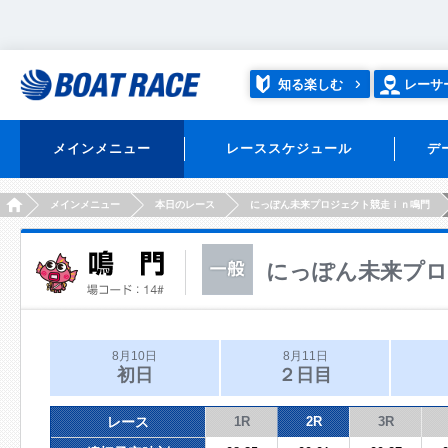
知る楽しむ
レーサ
メインメニュー
レーススケジュール
デ
HOME
メインメニュー
本日のレース
にっぽん未来プロジェクト競走ｉｎ鳴門
にっぽん未来プロ
8月10日
8月11日
初日
２日目
レース
1R
2R
3R