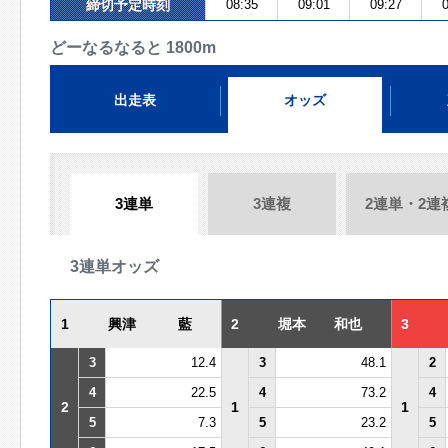
締切予定時刻
08:35
09:01
09:27
0
どーなるなると 1800m
出走表
オッズ
3連単
3連複
2連単・2連
3連単オッズ
1
興津 藍
2
堀本 和也
3
3
12.4
3
48.1
2
4
22.5
4
73.2
4
2
1
1
5
7.3
5
23.2
5