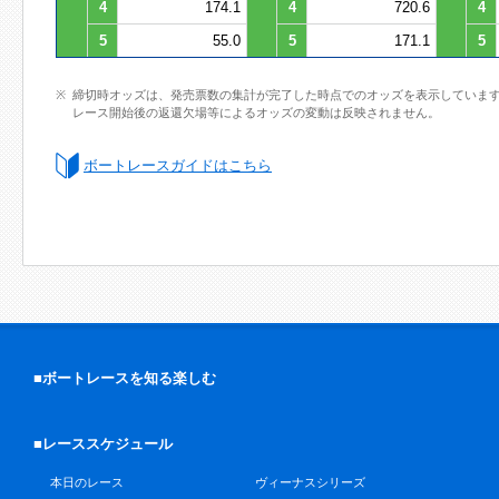
4
174.1
4
720.6
4
5
55.0
5
171.1
5
締切時オッズは、発売票数の集計が完了した時点でのオッズを表示していま
レース開始後の返還欠場等によるオッズの変動は反映されません。
ボートレースガイドはこちら
■ボートレースを知る楽しむ
■レーススケジュール
本日のレース
ヴィーナスシリーズ