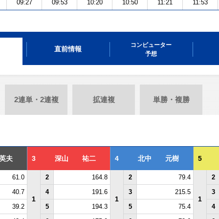
09:27
09:53
10:20
10:50
11:21
11:53
コンピューター
直前情報
予想
2連単・2連複
拡連複
単勝・複勝
英夫
3
深山 祐二
4
北中 元樹
5
61.0
2
164.8
2
79.4
2
40.7
4
191.6
3
215.5
3
1
1
1
39.2
5
194.3
5
75.4
4