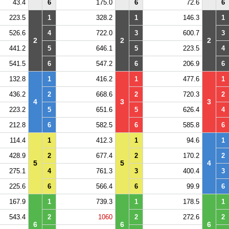
43.4
6
175.0
6
72.6
6
223.5
1
328.2
1
146.3
1
526.6
4
722.0
3
600.7
3
2
2
2
441.2
5
646.1
5
223.5
4
541.5
6
547.2
6
206.9
6
132.8
1
416.2
1
477.6
1
436.2
2
668.6
2
720.3
2
4
3
3
223.2
5
651.6
5
626.4
4
212.8
6
582.5
6
585.8
6
114.4
1
412.3
1
94.6
1
428.9
2
677.4
2
170.2
2
5
5
4
275.1
4
761.3
3
400.4
3
225.6
6
566.4
6
99.9
6
167.9
1
739.3
1
178.5
1
543.4
2
1060
2
272.6
2
6
6
6