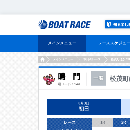
知る楽し
メインメニュー
レーススケジュ
HOME
メインメニュー
本日のレース
松茂町ほか２
松茂町
8月3日
初日
レース
1R
2R