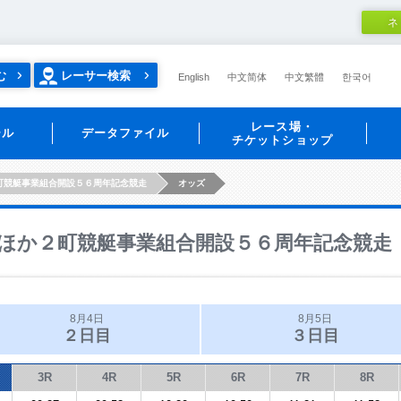
ネ
む
レーサー検索
English
中文简体
中文繁體
한국어
レース場・
ール
データファイル
チケットショップ
町競艇事業組合開設５６周年記念競走
オッズ
ほか２町競艇事業組合開設５６周年記念競走
8月4日
8月5日
２日目
３日目
3R
4R
5R
6R
7R
8R