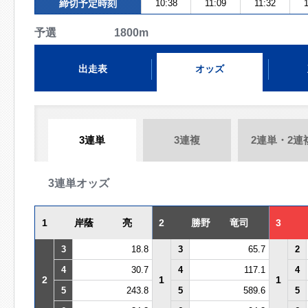
締切予定時刻
10:38
11:09
11:32
1
予選 1800m
出走表
オッズ
3連単
3連複
2連単・2連
3連単オッズ
1
岸蔭 亮
2
勝野 竜司
3
3
18.8
3
65.7
2
4
30.7
4
117.1
4
2
1
1
5
243.8
5
589.6
5