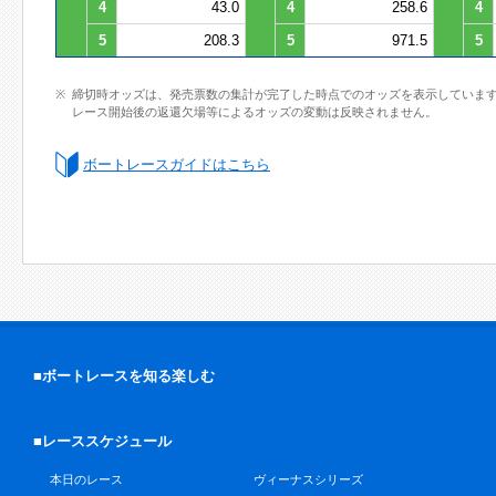
4
43.0
4
258.6
4
5
208.3
5
971.5
5
締切時オッズは、発売票数の集計が完了した時点でのオッズを表示していま
レース開始後の返還欠場等によるオッズの変動は反映されません。
ボートレースガイドはこちら
■ボートレースを知る楽しむ
■レーススケジュール
本日のレース
ヴィーナスシリーズ