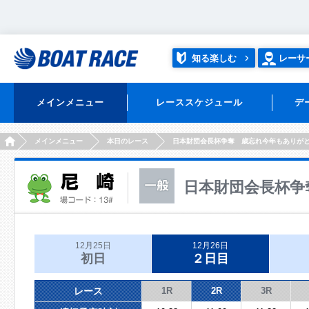
知る楽しむ
レーサ
メインメニュー
レーススケジュール
デ
HOME
メインメニュー
本日のレース
日本財団会長杯争奪 歳忘れ今年もありが
日本財団会長杯争
12月25日
12月26日
初日
２日目
レース
1R
2R
3R