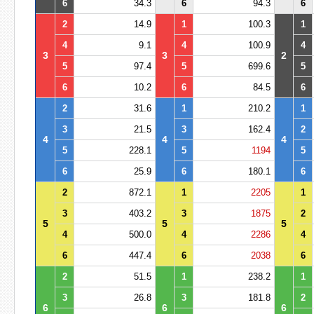
6
34.3
6
94.3
6
2
14.9
1
100.3
1
4
9.1
4
100.9
4
3
3
2
5
97.4
5
699.6
5
6
10.2
6
84.5
6
2
31.6
1
210.2
1
3
21.5
3
162.4
2
4
4
4
5
228.1
5
1194
5
6
25.9
6
180.1
6
2
872.1
1
2205
1
3
403.2
3
1875
2
5
5
5
4
500.0
4
2286
4
6
447.4
6
2038
6
2
51.5
1
238.2
1
3
26.8
3
181.8
2
6
6
6