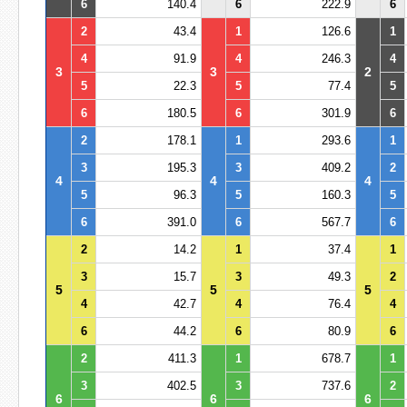
6
140.4
6
222.9
6
2
43.4
1
126.6
1
4
91.9
4
246.3
4
3
3
2
5
22.3
5
77.4
5
6
180.5
6
301.9
6
2
178.1
1
293.6
1
3
195.3
3
409.2
2
4
4
4
5
96.3
5
160.3
5
6
391.0
6
567.7
6
2
14.2
1
37.4
1
3
15.7
3
49.3
2
5
5
5
4
42.7
4
76.4
4
6
44.2
6
80.9
6
2
411.3
1
678.7
1
3
402.5
3
737.6
2
6
6
6