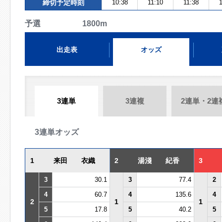
締切予定時刻
10:38
11:10
11:38
1
予選 1800m
出走表
オッズ
3連単
3連複
2連単・2連
3連単オッズ
1
来田 衣織
2
湯淺 紀香
3
3
30.1
3
77.4
2
4
60.7
4
135.6
4
2
1
1
5
17.8
5
40.2
5