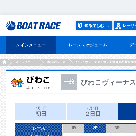
知る楽しむ
レーサ
メインメニュー
レーススケジュール
デ
HOME
メインメニュー
本日のレース
びわこヴィーナス！第７回酒処京都新京極
びわこヴィーナス
7月7日
7月8日
初日
２日目
レース
1R
2R
3R