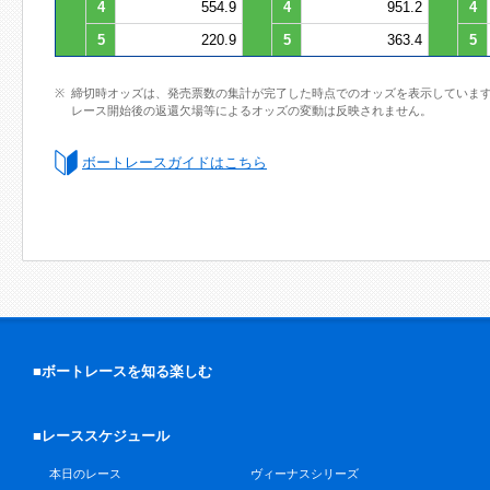
4
554.9
4
951.2
4
5
220.9
5
363.4
5
締切時オッズは、発売票数の集計が完了した時点でのオッズを表示していま
レース開始後の返還欠場等によるオッズの変動は反映されません。
ボートレースガイドはこちら
■ボートレースを知る楽しむ
■レーススケジュール
本日のレース
ヴィーナスシリーズ