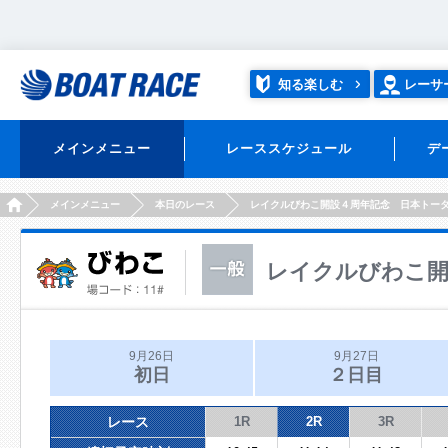
知る楽しむ
レーサ
メインメニュー
レーススケジュール
デ
HOME
メインメニュー
本日のレース
レイクルびわこ開設４周年記念 日本トー
レイクルびわこ開
9月26日
9月27日
初日
２日目
レース
1R
2R
3R