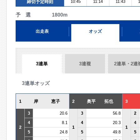
締切予定時刻
10:45
11:14
11:43
1
予 選 1800m
出走表
オッズ
3連単
3連複
2連単・2連
3連単オッズ
1
岸 恵子
2
奥平 拓也
3
3
20.6
3
56.8
2
4
8.1
4
20.3
4
2
1
1
5
24.8
5
49.8
5