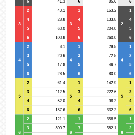
6
41.3
6
85.6
6
2
40.1
1
153.2
1
4
28.8
4
133.8
4
3
3
2
5
63.0
5
204.0
5
6
103.8
6
260.0
6
2
8.1
1
29.5
1
3
20.6
3
72.5
2
4
4
4
5
17.8
5
46.7
5
6
28.5
6
80.0
6
2
61.4
1
142.9
1
3
112.5
3
222.6
2
5
5
5
4
52.0
4
98.2
4
6
137.6
6
332.2
6
2
121.1
1
358.5
1
3
300.7
3
582.1
2
6
6
6