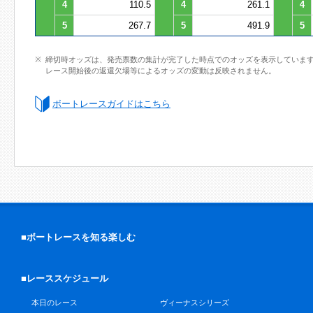
4
110.5
4
261.1
4
5
267.7
5
491.9
5
締切時オッズは、発売票数の集計が完了した時点でのオッズを表示していま
レース開始後の返還欠場等によるオッズの変動は反映されません。
ボートレースガイドはこちら
■ボートレースを知る楽しむ
■レーススケジュール
本日のレース
ヴィーナスシリーズ