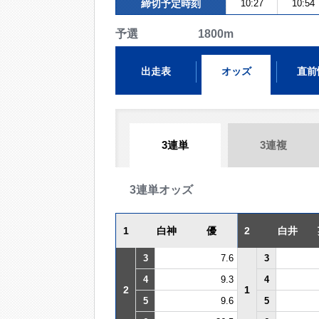
締切予定時刻
10:27
10:54
予選 1800m
出走表
オッズ
直前
3連単
3連複
3連単オッズ
1
白神 優
2
白井 
3
7.6
3
4
9.3
4
2
1
5
9.6
5