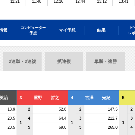
11:21
11:48
12:16
12:44
13:12
13:41
コンピューター
ピ
情報
マイ予想
結果
予想
レ
2連単・2連複
拡連複
単勝・複勝
英治
3
重野 哲之
4
古澤 光紀
5
13.9
2
52.8
2
147.5
2
20.5
4
64.4
3
212.7
3
1
1
1
20.5
5
69.0
5
265.0
4