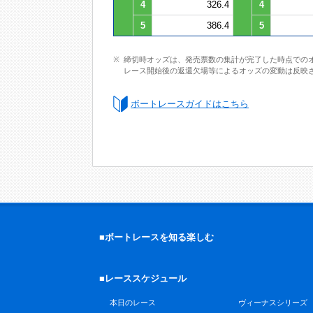
4
326.4
4
5
386.4
5
締切時オッズは、発売票数の集計が完了した時点での
レース開始後の返還欠場等によるオッズの変動は反映
ボートレースガイドはこちら
■ボートレースを知る楽しむ
■レーススケジュール
本日のレース
ヴィーナスシリーズ