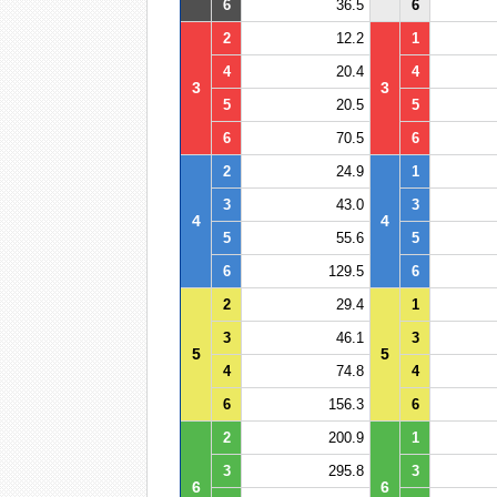
6
36.5
6
2
12.2
1
4
20.4
4
3
3
5
20.5
5
6
70.5
6
2
24.9
1
3
43.0
3
4
4
5
55.6
5
6
129.5
6
2
29.4
1
3
46.1
3
5
5
4
74.8
4
6
156.3
6
2
200.9
1
3
295.8
3
6
6