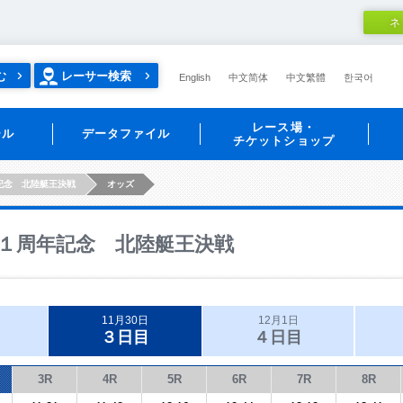
ネ
む
レーサー検索
English
中文简体
中文繁體
한국어
レース場・
ール
データファイル
チケットショップ
記念 北陸艇王決戦
オッズ
１周年記念 北陸艇王決戦
11月30日
12月1日
３日目
４日目
3R
4R
5R
6R
7R
8R