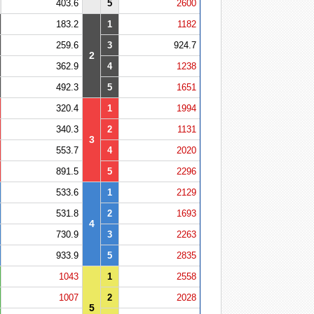
403.6
5
2600
183.2
1
1182
259.6
3
924.7
2
362.9
4
1238
492.3
5
1651
320.4
1
1994
340.3
2
1131
3
553.7
4
2020
891.5
5
2296
533.6
1
2129
531.8
2
1693
4
730.9
3
2263
933.9
5
2835
1043
1
2558
1007
2
2028
5