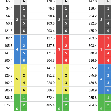
65.0
6
170.6
6
447.8
6
34.4
1
75.6
1
189.4
1
54.0
4
98.4
3
264.2
3
2
2
2
50.1
5
103.6
5
292.5
4
121.5
6
203.4
6
475.9
6
82.4
1
127.5
1
283.5
1
105.6
2
137.8
2
303.4
2
4
3
3
141.3
5
171.3
5
378.9
4
200.4
6
304.8
6
616.9
6
92.9
1
141.0
1
355.2
1
125.9
2
151.2
2
375.9
2
5
5
4
192.9
4
224.0
3
489.8
3
285.1
6
386.7
6
620.9
6
336.7
1
672.4
1
935.8
1
375.6
2
405.4
2
704.6
2
6
6
6