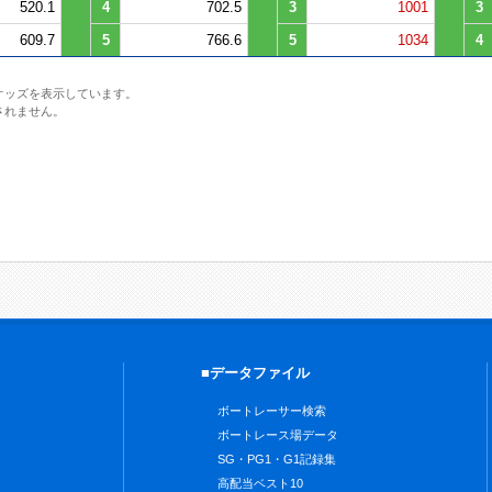
520.1
4
702.5
3
1001
3
609.7
5
766.6
5
1034
4
オッズを表示しています。
されません。
■データファイル
ボートレーサー検索
ボートレース場データ
SG・PG1・G1記録集
高配当ベスト10