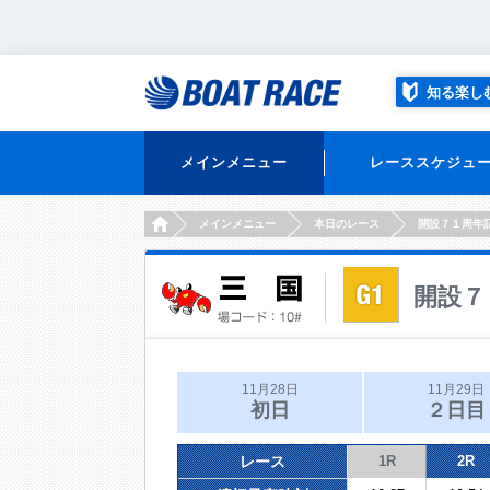
知る楽し
メインメニュー
レーススケジュ
HOME
メインメニュー
本日のレース
開設７１周年
開設７
11月28日
11月29日
初日
２日目
レース
1R
2R