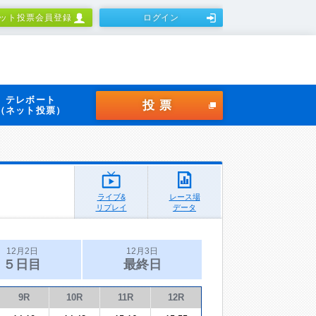
ット投票会員登録
ログイン
テレボート
投票
（ネット投票）
ライブ&
レース場
リプレイ
データ
12月2日
12月3日
５日目
最終日
9R
10R
11R
12R