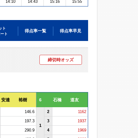
14:10
14:43
15:16
15:55
ット
得点率一覧
得点率早見
ポート
締切時オッズ
安達 裕樹
6
石橋 道友
146.6
2
1162
197.3
3
1937
1
290.9
4
1969