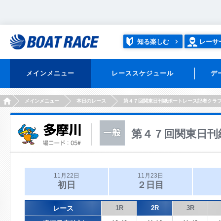
知る楽しむ
レーサ
メインメニュー
レーススケジュール
デ
HOME
メインメニュー
本日のレース
第４７回関東日刊紙ボートレース記者クラ
第４７回関東日刊
11月22日
11月23日
初日
２日目
レース
1R
2R
3R