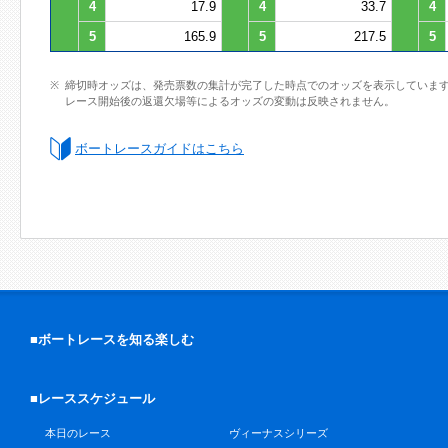
4
17.9
4
33.7
4
5
165.9
5
217.5
5
締切時オッズは、発売票数の集計が完了した時点でのオッズを表示していま
レース開始後の返還欠場等によるオッズの変動は反映されません。
ボートレースガイドはこちら
■ボートレースを知る楽しむ
■レーススケジュール
本日のレース
ヴィーナスシリーズ