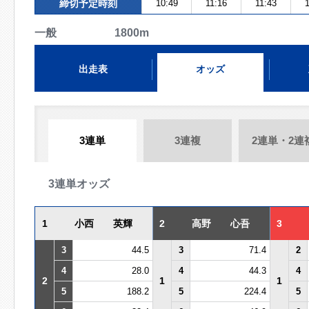
締切予定時刻
10:49
11:16
11:43
1
一般 1800m
出走表
オッズ
3連単
3連複
2連単・2連
3連単オッズ
1
小西 英輝
2
高野 心吾
3
3
44.5
3
71.4
2
4
28.0
4
44.3
4
2
1
1
5
188.2
5
224.4
5