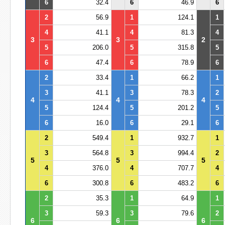
6
32.4
6
46.9
6
2
56.9
1
124.1
1
4
41.1
4
81.3
4
3
3
2
5
206.0
5
315.8
5
6
47.4
6
78.9
6
2
33.4
1
66.2
1
3
41.1
3
78.3
2
4
4
4
5
124.4
5
201.2
5
6
16.0
6
29.1
6
2
549.4
1
932.7
1
3
564.8
3
994.4
2
5
5
5
4
376.0
4
707.7
4
6
300.8
6
483.2
6
2
35.3
1
64.9
1
3
59.3
3
79.6
2
6
6
6