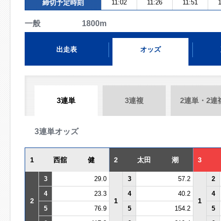
締切予定時刻
11:02
11:26
11:51
1
一般 1800m
出走表
オッズ
3連単
3連複
2連単・2連
3連単オッズ
1
西舘 健
2
太田 潮
3
3
29.0
3
57.2
2
4
23.3
4
40.2
4
2
1
1
5
76.9
5
154.2
5