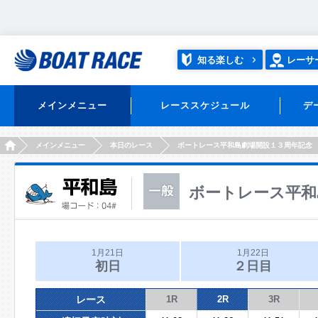
知る楽しむ
レーサ
メインメニュー
レーススケジュール
デ
HOME
メインメニュー
本日のレース
ボートレース平和島劇場開設１３周年記念
ボートレース平和
1月21日
1月22日
初日
２日目
レース
1R
2R
3R