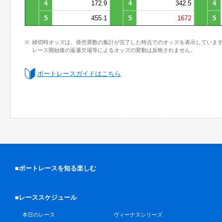
4
172.9
4
342.5
4
5
455.1
5
1672
5
締切時オッズは、発売票数の集計が完了した時点でのオッズを表示していま
レース開始後の返還欠場等によるオッズの変動は反映されません。
ボートレースガイドはこちら
■ボートレースを知る楽しむ
■レーススケジュール
本日のレース
ヴィーナスシリーズ