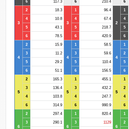
6
117.3
6
210.4
6
2
18.3
1
96.4
1
4
10.8
4
67.4
4
3
3
2
5
43.1
5
218.7
5
6
78.5
6
420.9
6
2
15.9
1
58.5
1
3
11.2
3
59.6
2
4
4
4
5
29.2
5
110.4
5
6
51.1
6
156.5
6
2
165.3
1
455.1
1
3
136.4
3
432.2
2
5
5
5
4
103.8
4
247.7
4
6
314.9
6
990.9
6
2
297.4
1
820.4
1
3
290.1
3
1129
2
6
6
6