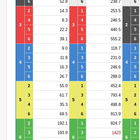
6
52.8
6
238.7
6
2
14.3
1
253.5
1
4
8.3
4
246.5
4
3
3
2
5
22.2
5
440.5
5
6
39.1
6
555.2
6
2
9.0
1
118.7
1
3
11.8
3
231.0
2
4
4
4
5
16.3
5
246.6
5
6
26.7
6
288.0
6
2
55.0
1
452.4
1
3
61.7
3
793.4
2
5
5
5
4
35.3
4
498.8
4
6
69.5
6
913.9
6
2
192.1
1
924.7
1
3
193.9
3
1423
2
6
6
6