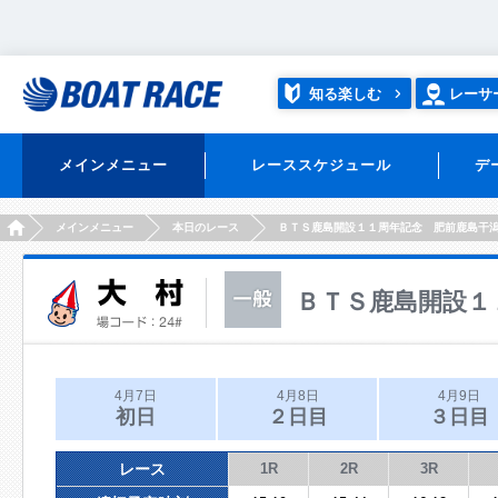
知る楽しむ
レーサ
メインメニュー
レーススケジュール
デ
HOME
メインメニュー
本日のレース
ＢＴＳ鹿島開設１１周年記念 肥前鹿島干
ＢＴＳ鹿島開設１
4月7日
4月8日
4月9日
初日
２日目
３日目
レース
1R
2R
3R