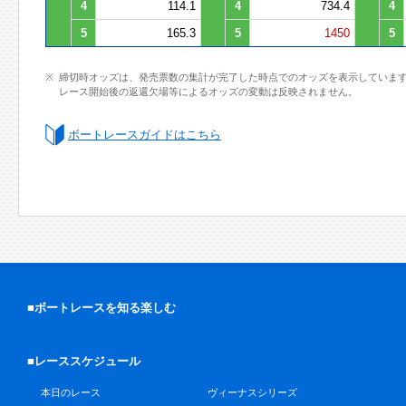
4
114.1
4
734.4
4
5
165.3
5
1450
5
締切時オッズは、発売票数の集計が完了した時点でのオッズを表示していま
レース開始後の返還欠場等によるオッズの変動は反映されません。
ボートレースガイドはこちら
■ボートレースを知る楽しむ
■レーススケジュール
本日のレース
ヴィーナスシリーズ