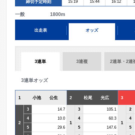
締切予定時刻
15:19
15:44
16:12
1
一般 1800m
出走表
オッズ
3連単
3連複
2連単・2連
3連単オッズ
1
小池 公生
2
松尾 光広
3
3
14.7
3
105.1
2
4
10.0
4
60.3
4
2
1
1
5
29.6
5
147.6
5