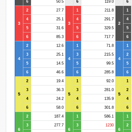
6
50.5
6
119.0
6
2
27.7
1
211.8
1
4
25.1
4
291.7
4
3
3
2
5
31.6
5
329.5
5
6
85.3
6
717.7
6
2
12.6
1
71.8
1
3
25.1
3
215.5
2
4
4
4
5
14.5
5
99.5
5
6
46.6
6
285.8
6
2
19.4
1
92.0
1
3
36.3
3
281.0
2
5
5
5
4
24.2
4
135.9
4
6
58.0
6
301.8
6
2
187.4
1
586.1
1
3
277.7
3
1230
2
6
6
6