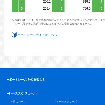
4
200.1
4
818.3
4
5
208.4
5
786.0
5
締切時オッズは、発売票数の集計が完了した時点でのオッズを表示していま
レース開始後の返還欠場等によるオッズの変動は反映されません。
ボートレースガイドはこちら
■ボートレースを知る楽しむ
■レーススケジュール
本日のレース
ヴィーナスシリーズ