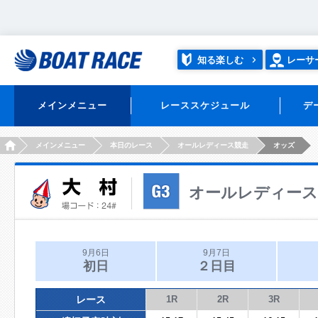
知る楽しむ
レーサ
メインメニュー
レーススケジュール
デ
HOME
メインメニュー
本日のレース
オールレディース競走
オッズ
オールレディース
9月6日
9月7日
初日
２日目
レース
1R
2R
3R