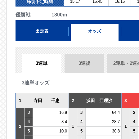
締切予定時刻
15:17
15:45
16:15
1
優勝戦 1800m
出走表
オッズ
3連単
3連複
2連単・2連
3連単オッズ
1
寺田 千恵
2
浜田 亜理沙
3
3
16.9
3
64.4
2
4
8.4
4
28.7
4
2
1
1
5
10.0
5
30.8
5