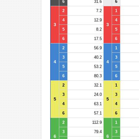
6
31.6
6
2
7.2
1
4
12.9
4
3
3
5
8.2
5
6
17.5
6
2
56.9
1
3
40.2
3
4
4
5
53.2
5
6
80.3
6
2
32.1
1
3
24.0
3
5
5
4
63.1
4
6
57.1
6
2
112.9
1
3
79.4
3
6
6