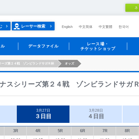
ネ
む
レーサー検索
English
中文简体
中文繁體
한국어
レース場・
ール
データファイル
チケットショップ
リーズ第２４戦 ゾンビランドサガＲ杯
オッズ
ナスシリーズ第２４戦 ゾンビランドサガ
3月27日
3月28日
３日目
４日目
3R
4R
5R
6R
7R
8R