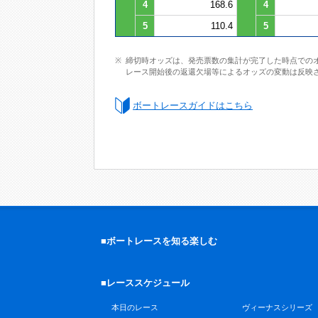
4
168.6
4
5
110.4
5
締切時オッズは、発売票数の集計が完了した時点での
レース開始後の返還欠場等によるオッズの変動は反映
ボートレースガイドはこちら
■ボートレースを知る楽しむ
■レーススケジュール
本日のレース
ヴィーナスシリーズ