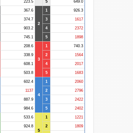
223.5
5
649.0
367.6
1
926.3
374.7
3
1617
2
903.2
4
2372
745.1
5
1898
208.6
1
740.3
338.9
2
1564
3
608.1
4
2017
503.8
5
1683
602.4
1
2060
1137
2
2796
4
887.9
3
2422
984.6
5
2402
533.6
1
1221
924.8
2
1809
5