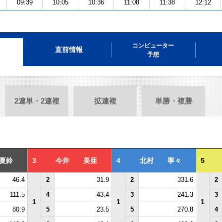
09:39
10:05
10:36
11:08
11:38
12:12
コンピューター
直前情報
予想
2連単・2連複
拡連複
単勝・複勝
夏鈴
3
今井 美亜
4
北村 寧々
5
46.4
2
31.9
2
331.6
2
111.5
4
43.4
3
241.3
3
1
1
1
80.9
5
23.5
5
270.8
4