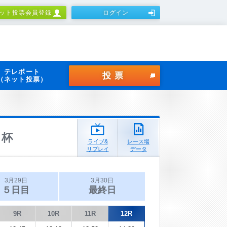
ット投票会員登録
ログイン
テレボート
投票
（ネット投票）
Ｒ杯
ライブ&
レース場
リプレイ
データ
3月29日
3月30日
５日目
最終日
9R
10R
11R
12R