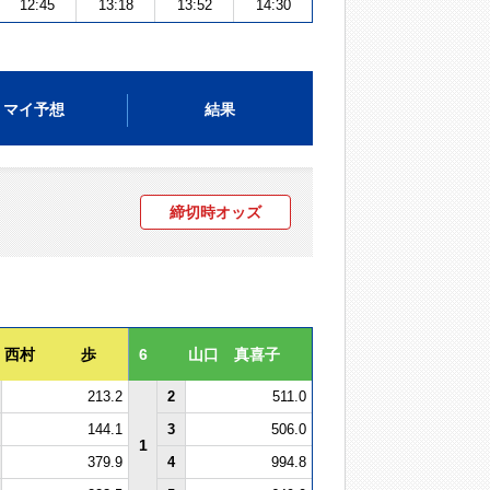
12:45
13:18
13:52
14:30
マイ予想
結果
締切時オッズ
西村 歩
6
山口 真喜子
213.2
2
511.0
144.1
3
506.0
1
379.9
4
994.8