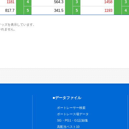
1181
4
564.3
3
1458
3
817.7
5
341.5
5
1193
4
オッズを表示しています。
されません。
■データファイル
ボートレーサー検索
ボートレース場データ
SG・PG1・G1記録集
高配当ベスト10