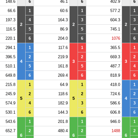
148.6
6
46.1
6
402.9
6
66.6
1
60.6
1
577.2
1
197.3
4
164.3
3
604.3
3
2
2
2
116.5
5
86.9
5
745.1
4
220.1
6
204.0
6
1076
6
294.1
1
117.6
1
365.5
1
396.5
2
219.9
2
669.3
2
4
3
3
510.1
5
161.8
5
487.7
4
649.8
6
269.4
6
818.9
6
215.8
1
64.9
1
418.0
1
245.9
2
118.6
2
724.6
2
5
5
4
574.9
4
182.9
3
586.6
3
530.1
6
144.3
6
606.8
6
543.6
1
201.8
1
946.0
1
652.7
2
480.4
2
1488
2
6
6
6