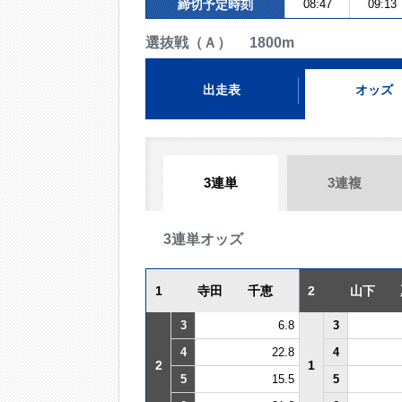
締切予定時刻
08:47
09:13
選抜戦（Ａ） 1800m
出走表
オッズ
3連単
3連複
3連単オッズ
1
寺田 千恵
2
山下 
3
6.8
3
4
22.8
4
2
1
5
15.5
5