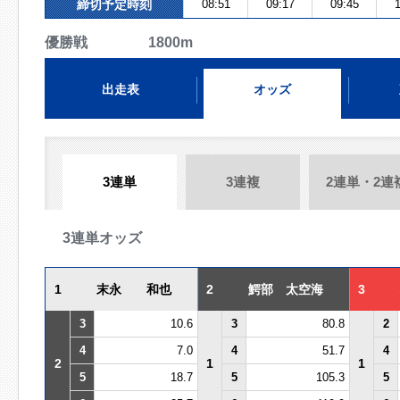
締切予定時刻
08:51
09:17
09:45
優勝戦 1800m
出走表
オッズ
3連単
3連複
2連単・2連
3連単オッズ
1
末永 和也
2
鰐部 太空海
3
3
10.6
3
80.8
2
4
7.0
4
51.7
4
2
1
1
5
18.7
5
105.3
5