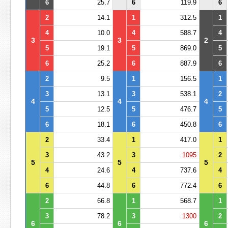
6
25.7
6
119.9
6
2
14.1
1
312.5
1
4
10.0
4
588.7
4
3
3
2
5
19.1
5
869.0
5
6
25.2
6
887.9
6
2
9.5
1
156.5
1
3
13.1
3
538.1
2
4
4
4
5
12.5
5
476.7
5
6
18.1
6
450.8
6
2
33.4
1
417.0
1
3
43.2
3
1095
2
5
5
5
4
24.6
4
737.6
4
6
44.8
6
772.4
6
2
66.8
1
568.7
1
3
78.2
3
1300
2
6
6
6