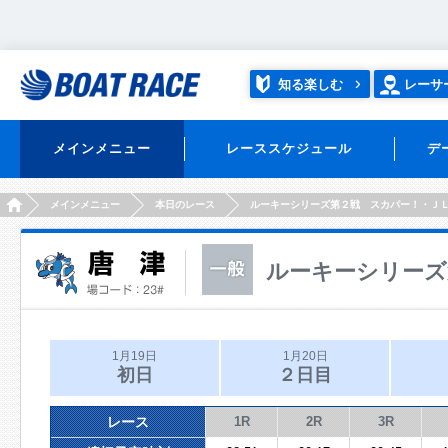
知る楽しむ
レーサ
メインメニュー
レーススケジュール
デ
HOME
メインメニュー
本日のレース
ルーキーシリーズ第２戦 スカパー！・Ｊ
ルーキーシリーズ
1月19日
1月20日
初日
２日目
レース
1R
2R
3R