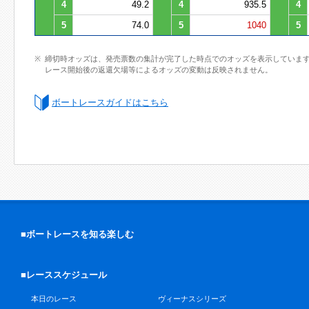
4
49.2
4
935.5
4
5
74.0
5
1040
5
締切時オッズは、発売票数の集計が完了した時点でのオッズを表示していま
レース開始後の返還欠場等によるオッズの変動は反映されません。
ボートレースガイドはこちら
■ボートレースを知る楽しむ
■レーススケジュール
本日のレース
ヴィーナスシリーズ