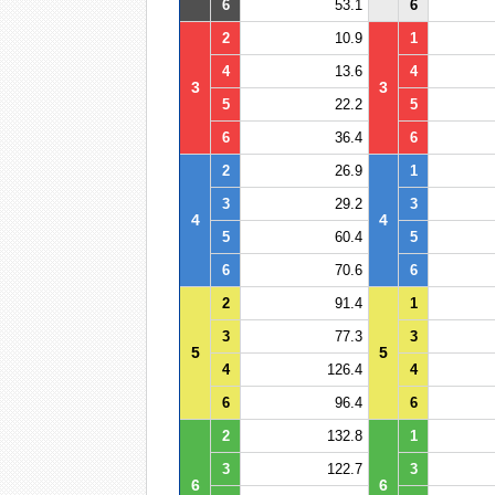
6
53.1
6
2
10.9
1
4
13.6
4
3
3
5
22.2
5
6
36.4
6
2
26.9
1
3
29.2
3
4
4
5
60.4
5
6
70.6
6
2
91.4
1
3
77.3
3
5
5
4
126.4
4
6
96.4
6
2
132.8
1
3
122.7
3
6
6