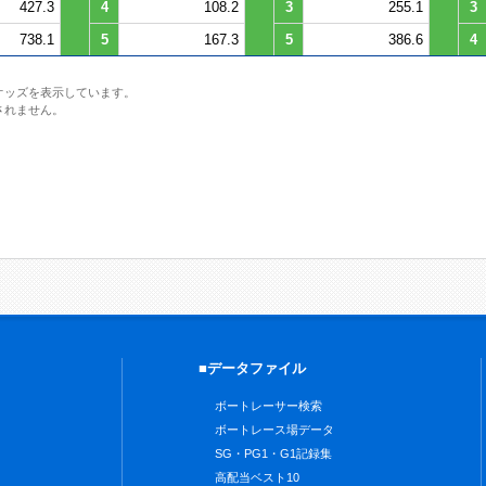
427.3
4
108.2
3
255.1
3
738.1
5
167.3
5
386.6
4
オッズを表示しています。
されません。
■データファイル
ボートレーサー検索
ボートレース場データ
SG・PG1・G1記録集
高配当ベスト10