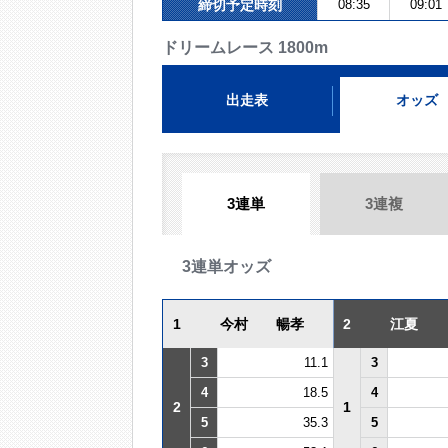
締切予定時刻
08:35
09:01
ドリームレース 1800m
出走表
オッズ
3連単
3連複
3連単オッズ
1
今村 暢孝
2
江夏
3
11.1
3
4
18.5
4
2
1
5
35.3
5