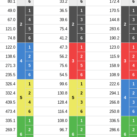
80.1
6
33.2
6
172.4
6
49.0
1
36.5
1
170.5
1
67.0
4
39.6
3
144.8
3
2
2
2
121.0
5
75.4
5
283.6
4
74.8
6
41.2
6
190.2
6
122.0
1
47.3
1
123.0
1
138.6
2
56.2
2
115.9
2
4
3
3
271.3
5
75.6
5
158.9
4
235.5
6
54.5
6
108.9
6
326.4
1
99.6
1
222.6
1
332.4
2
130.8
2
294.1
2
5
5
4
439.5
4
128.4
3
266.8
3
473.4
6
116.4
6
250.8
6
335.1
1
108.0
1
336.5
1
269.7
2
96.7
2
286.6
2
6
6
6