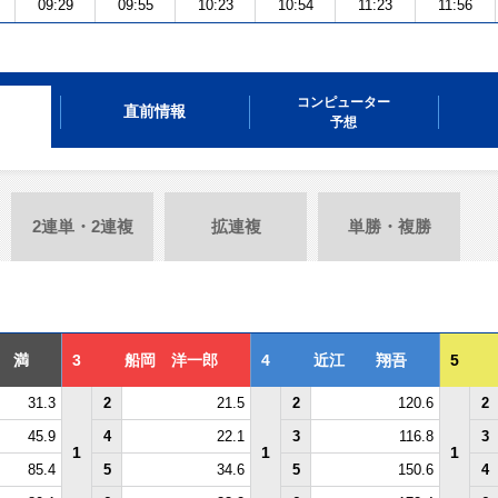
09:29
09:55
10:23
10:54
11:23
11:56
コンピューター
直前情報
予想
2連単・2連複
拡連複
単勝・複勝
 満
3
船岡 洋一郎
4
近江 翔吾
5
31.3
2
21.5
2
120.6
2
45.9
4
22.1
3
116.8
3
1
1
1
85.4
5
34.6
5
150.6
4