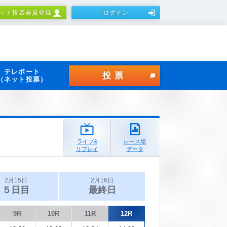
ット投票会員登録
ログイン
テレボート
投票
（ネット投票）
ライブ&
レース場
リプレイ
データ
2月15日
2月16日
５日目
最終日
9R
10R
11R
12R