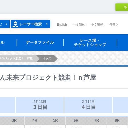
ネ
む
レーサー検索
English
中文简体
中文繁體
한국어
レース場・
ール
データファイル
チケットショップ
プロジェクト競走ｉｎ芦屋
オッズ
ん未来プロジェクト競走ｉｎ芦屋
2月13日
2月14日
３日目
４日目
3R
4R
5R
6R
7R
8R