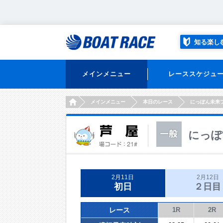
知る楽し
メインメニュー
レーススケジュ
HOME
メインメニュー
本日のレース
にっぽん未来
にっぽ
2月11日
2月12日
初日
２日目
レース
1R
2R