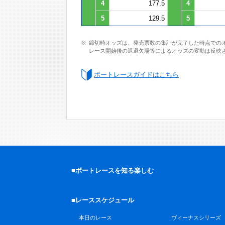
4
177.5
4
5
129.5
5
締切時オッズは、発売票数の集計が完了した時点での
レース開始後の返還欠場等によるオッズの変動は反映
ボートレースガイドはこちら
■ボートレースを知る楽しむ
■レーススケジュール
本日のレース
ヴィーナスシリーズ