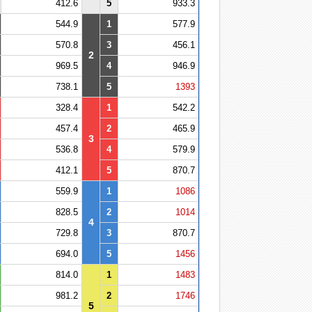
412.6
5
933.3
544.9
1
577.9
570.8
3
456.1
2
969.5
4
946.9
738.1
5
1393
328.4
1
542.2
457.4
2
465.9
3
536.8
4
579.9
412.1
5
870.7
559.9
1
1086
828.5
2
1014
4
729.8
3
870.7
694.0
5
1456
814.0
1
1483
981.2
2
1746
5