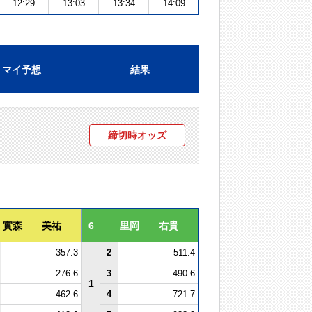
12:29
13:03
13:34
14:09
マイ予想
結果
締切時オッズ
實森 美祐
6
里岡 右貴
357.3
2
511.4
276.6
3
490.6
1
462.6
4
721.7