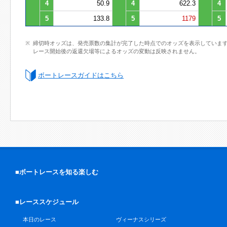
4
50.9
4
622.3
4
5
133.8
5
1179
5
締切時オッズは、発売票数の集計が完了した時点でのオッズを表示していま
レース開始後の返還欠場等によるオッズの変動は反映されません。
ボートレースガイドはこちら
■ボートレースを知る楽しむ
■レーススケジュール
本日のレース
ヴィーナスシリーズ