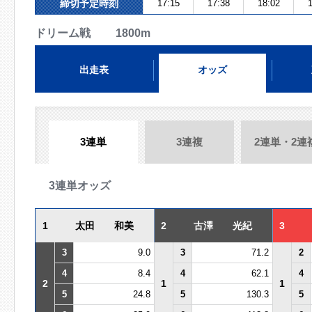
締切予定時刻
17:15
17:38
18:02
1
ドリーム戦 1800m
出走表
オッズ
3連単
3連複
2連単・2連
3連単オッズ
1
太田 和美
2
古澤 光紀
3
3
9.0
3
71.2
2
4
8.4
4
62.1
4
2
1
1
5
24.8
5
130.3
5