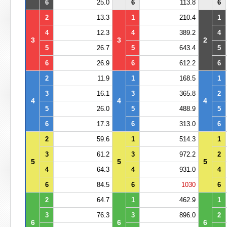
6
25.0
6
113.8
6
2
13.3
1
210.4
1
4
12.3
4
389.2
4
3
3
2
5
26.7
5
643.4
5
6
26.9
6
612.2
6
2
11.9
1
168.5
1
3
16.1
3
365.8
2
4
4
4
5
26.0
5
488.9
5
6
17.3
6
313.0
6
2
59.6
1
514.3
1
3
61.2
3
972.2
2
5
5
5
4
64.3
4
931.0
4
6
84.5
6
1030
6
2
64.7
1
462.9
1
3
76.3
3
896.0
2
6
6
6