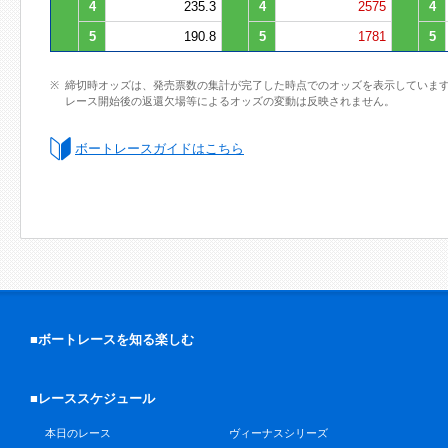
4
235.3
4
2575
4
5
190.8
5
1781
5
締切時オッズは、発売票数の集計が完了した時点でのオッズを表示していま
レース開始後の返還欠場等によるオッズの変動は反映されません。
ボートレースガイドはこちら
■ボートレースを知る楽しむ
■レーススケジュール
本日のレース
ヴィーナスシリーズ