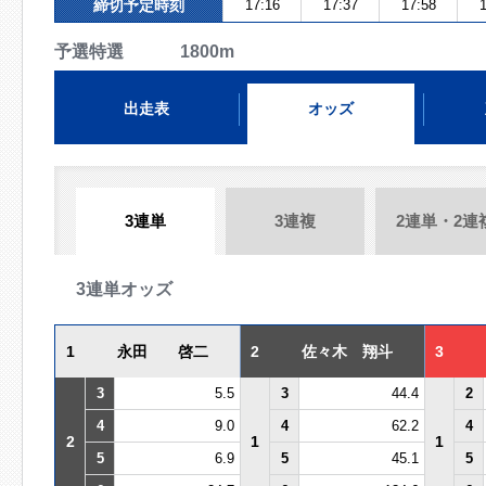
締切予定時刻
17:16
17:37
17:58
1
予選特選 1800m
出走表
オッズ
3連単
3連複
2連単・2連
3連単オッズ
1
永田 啓二
2
佐々木 翔斗
3
3
5.5
3
44.4
2
4
9.0
4
62.2
4
2
1
1
5
6.9
5
45.1
5