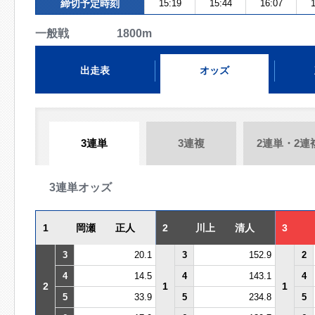
締切予定時刻
15:19
15:44
16:07
1
一般戦 1800m
出走表
オッズ
3連単
3連複
2連単・2連
3連単オッズ
1
岡瀬 正人
2
川上 清人
3
3
20.1
3
152.9
2
4
14.5
4
143.1
4
2
1
1
5
33.9
5
234.8
5