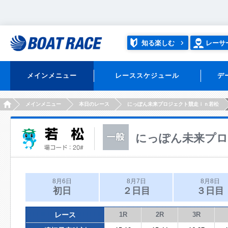
知る楽しむ
レーサ
メインメニュー
レーススケジュール
デ
HOME
メインメニュー
本日のレース
にっぽん未来プロジェクト競走ｉｎ若松
にっぽん未来プロ
8月6日
8月7日
8月8日
初日
２日目
３日目
レース
1R
2R
3R