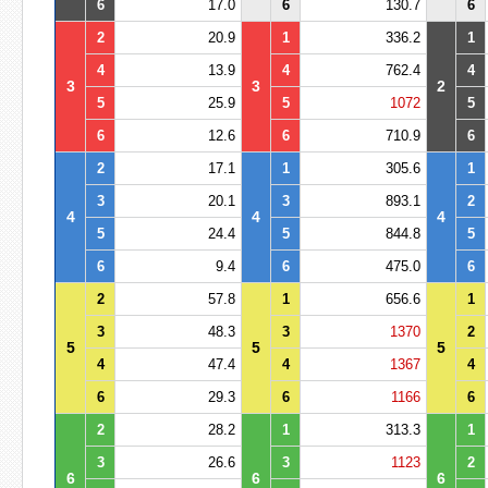
6
17.0
6
130.7
6
2
20.9
1
336.2
1
4
13.9
4
762.4
4
3
3
2
5
25.9
5
1072
5
6
12.6
6
710.9
6
2
17.1
1
305.6
1
3
20.1
3
893.1
2
4
4
4
5
24.4
5
844.8
5
6
9.4
6
475.0
6
2
57.8
1
656.6
1
3
48.3
3
1370
2
5
5
5
4
47.4
4
1367
4
6
29.3
6
1166
6
2
28.2
1
313.3
1
3
26.6
3
1123
2
6
6
6