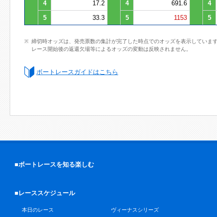
4
17.2
4
691.6
4
5
33.3
5
1153
5
締切時オッズは、発売票数の集計が完了した時点でのオッズを表示していま
レース開始後の返還欠場等によるオッズの変動は反映されません。
ボートレースガイドはこちら
■ボートレースを知る楽しむ
■レーススケジュール
本日のレース
ヴィーナスシリーズ