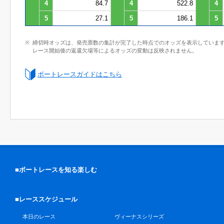
4
84.7
4
522.8
4
5
27.1
5
186.1
5
締切時オッズは、発売票数の集計が完了した時点でのオッズを表示していま
レース開始後の返還欠場等によるオッズの変動は反映されません。
ボートレースガイドはこちら
■ボートレースを知る楽しむ
■レーススケジュール
本日のレース
ヴィーナスシリーズ