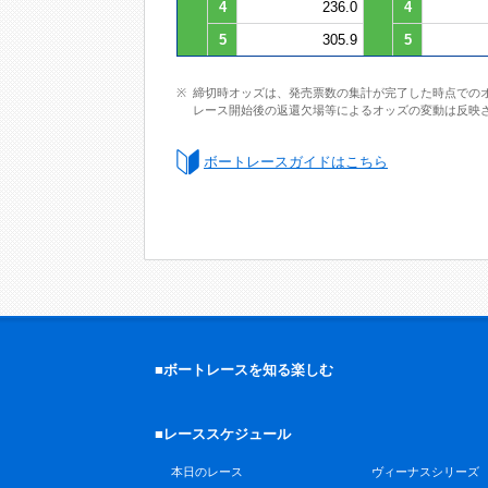
4
236.0
4
5
305.9
5
締切時オッズは、発売票数の集計が完了した時点での
レース開始後の返還欠場等によるオッズの変動は反映
ボートレースガイドはこちら
■ボートレースを知る楽しむ
■レーススケジュール
本日のレース
ヴィーナスシリーズ