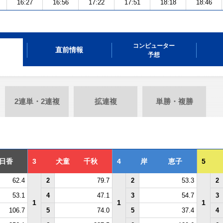
16:27
16:56
17:22
17:51
18:18
18:46
コンピューター
直前情報
予想
2連単・2連複
拡連複
単勝・複勝
日香
3
犬童 千秋
4
岸 恵子
5
62.4
2
79.7
2
53.3
2
53.1
4
47.1
3
54.7
3
1
1
1
106.7
5
74.0
5
37.4
4