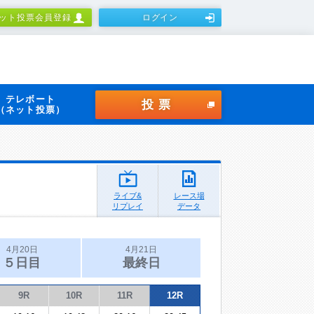
ット投票会員登録
ログイン
テレボート
投票
（ネット投票）
ライブ&
レース場
リプレイ
データ
4月20日
4月21日
５日目
最終日
9R
10R
11R
12R