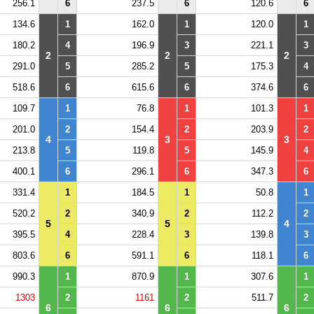
256.1
6
237.5
6
120.6
6
134.6
1
162.0
1
120.0
1
180.2
4
196.9
3
221.1
3
2
2
2
291.0
5
285.2
5
175.3
4
518.6
6
615.6
6
374.6
6
109.7
1
76.8
1
101.3
1
201.0
2
154.4
2
203.9
2
4
3
3
213.8
5
119.8
5
145.9
4
400.1
6
296.1
6
347.3
6
331.4
1
184.5
1
50.8
1
520.2
2
340.9
2
112.2
2
5
5
4
395.5
4
228.4
3
139.8
3
803.6
6
591.1
6
118.1
6
990.3
1
870.9
1
307.6
1
1303
2
1161
2
511.7
2
6
6
6