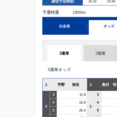
締切予定時刻
15:32
15:56
予選特選 1800m
出走表
オッズ
3連単
3連複
3連単オッズ
1
宇野 弥生
2
奥村 明
3
11.9
3
4
10.8
4
2
1
5
26.4
5