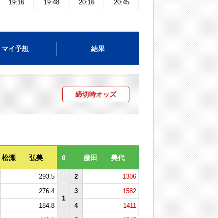
19:16
19:48
20:16
20:45
マイ予想
結果
締切時オッズ
松瀬 弘美
6
藤田 美代
293.5
2
1306
276.4
3
1582
1
184.8
4
1411