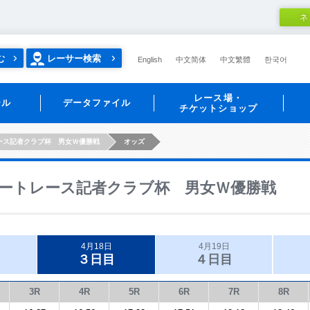
ネ
む
レーサー検索
English
中文简体
中文繁體
한국어
レース場・
ール
データファイル
チケットショップ
ース記者クラブ杯 男女Ｗ優勝戦
オッズ
ートレース記者クラブ杯 男女Ｗ優勝戦
4月18日
4月19日
３日目
４日目
3R
4R
5R
6R
7R
8R