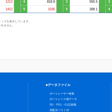
1213
4
818.8
3
555.5
3
1412
5
1035
5
308.1
4
オッズを表示しています。
されません。
■データファイル
ボートレーサー検索
ボートレース場データ
SG・PG1・G1記録集
高配当ベスト10