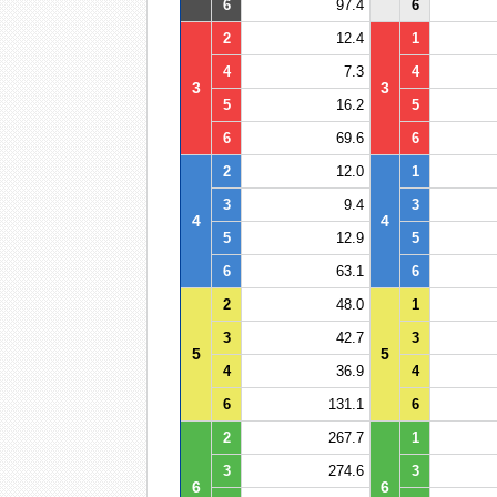
6
97.4
6
2
12.4
1
4
7.3
4
3
3
5
16.2
5
6
69.6
6
2
12.0
1
3
9.4
3
4
4
5
12.9
5
6
63.1
6
2
48.0
1
3
42.7
3
5
5
4
36.9
4
6
131.1
6
2
267.7
1
3
274.6
3
6
6