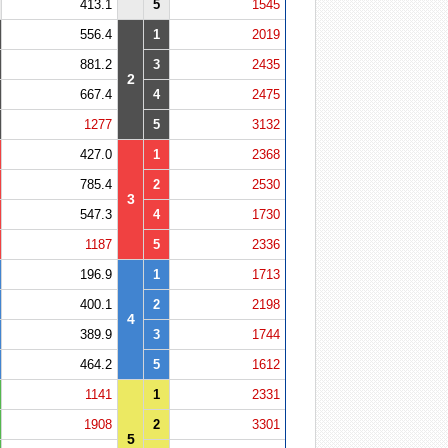
413.1
5
1545
556.4
1
2019
881.2
3
2435
2
667.4
4
2475
1277
5
3132
427.0
1
2368
785.4
2
2530
3
547.3
4
1730
1187
5
2336
196.9
1
1713
400.1
2
2198
4
389.9
3
1744
464.2
5
1612
1141
1
2331
1908
2
3301
5