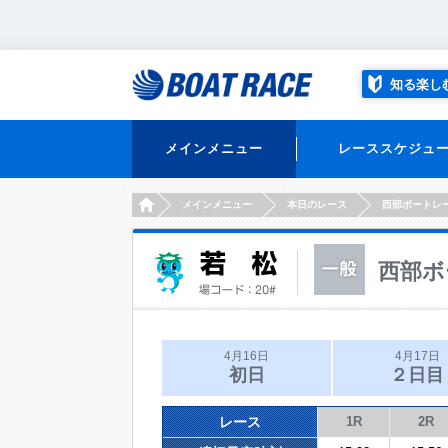
知る楽し
メインメニュー
レーススケジュ
HOME
メインメニュー
本日のレース
西部ボートレ
西部ボ
4月16日
4月17日
初日
２日目
レース
1R
2R