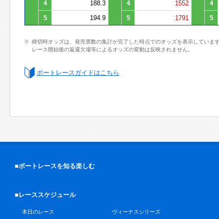
4
188.3
4
1552
4
5
194.9
5
1791
5
締切時オッズは、発売票数の集計が完了した時点でのオッズを表示していま
レース開始後の返還欠場等によるオッズの変動は反映されません。
ボートレースガイドはこちら
■ボートレースを知る楽しむ
■レーススケジュール
本日のレース
ヴィーナスシリーズ