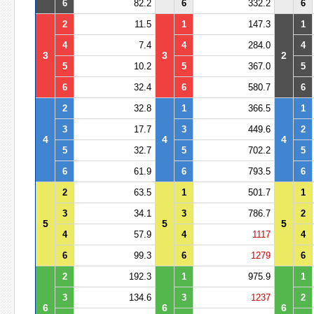
6
82.2
6
332.2
6
2
11.5
1
147.3
1
4
7.4
4
284.0
4
3
3
2
5
10.2
5
367.0
5
6
32.4
6
580.7
6
2
32.8
1
366.5
1
3
17.7
3
449.6
2
4
4
4
5
32.7
5
702.2
5
6
61.9
6
793.5
6
2
63.5
1
501.7
1
3
34.1
3
786.7
2
5
5
5
4
57.9
4
1117
4
6
99.3
6
1279
6
2
192.3
1
975.9
1
3
134.6
3
1237
2
6
6
6