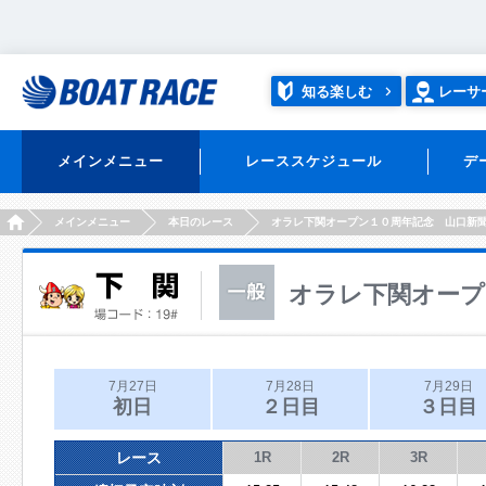
知る楽しむ
レーサ
メインメニュー
レーススケジュール
デ
HOME
メインメニュー
本日のレース
オラレ下関オープン１０周年記念 山口新
オラレ下関オープ
7月27日
7月28日
7月29日
初日
２日目
３日目
レース
1R
2R
3R