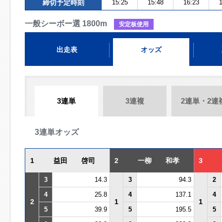
締切予定時刻
15:25
15:48
16:23
1
一般シーボー選 1800m
安定板使用
出走表
オッズ
3連単
3連複
2連単・2連
3連単オッズ
1
益田 啓司
2
一柳 和孝
3
3
14.3
3
94.3
2
4
25.8
4
137.1
4
2
1
1
5
39.9
5
195.5
5