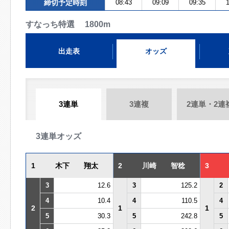
締切予定時刻
08:43
09:09
09:35
1
すなっち特選 1800m
出走表
オッズ
3連単
3連複
2連単・2連
3連単オッズ
1
木下 翔太
2
川崎 智稔
3
3
12.6
3
125.2
2
4
10.4
4
110.5
4
2
1
1
5
30.3
5
242.8
5