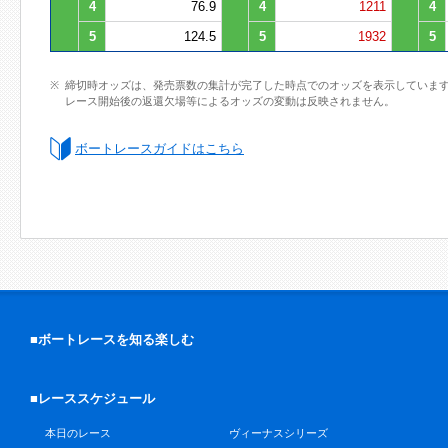
4
76.9
4
1211
4
5
124.5
5
1932
5
締切時オッズは、発売票数の集計が完了した時点でのオッズを表示していま
レース開始後の返還欠場等によるオッズの変動は反映されません。
ボートレースガイドはこちら
■ボートレースを知る楽しむ
■レーススケジュール
本日のレース
ヴィーナスシリーズ