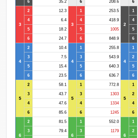
6
35.2
6
208.6
6
2
12.3
1
253.5
1
4
6.4
4
418.9
4
3
3
2
5
18.2
5
1005
5
6
24.7
6
848.9
6
2
10.4
1
255.8
1
3
7.5
3
543.9
2
4
4
4
5
15.4
5
640.3
5
6
23.5
6
636.7
6
2
58.1
1
772.8
1
3
43.7
3
1303
2
5
5
5
4
47.6
4
1334
4
6
85.6
6
1245
6
2
81.5
1
552.0
1
3
79.4
3
1179
2
6
6
6