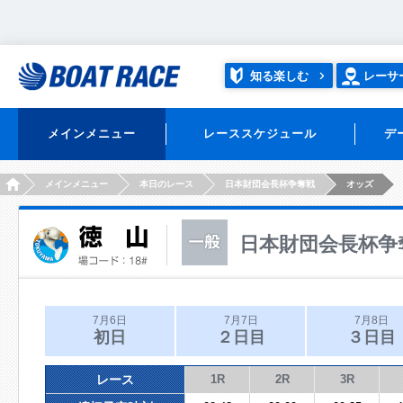
知る楽しむ
レーサ
メインメニュー
レーススケジュール
デ
HOME
メインメニュー
本日のレース
日本財団会長杯争奪戦
オッズ
日本財団会長杯争
7月6日
7月7日
7月8日
初日
２日目
３日目
レース
1R
2R
3R