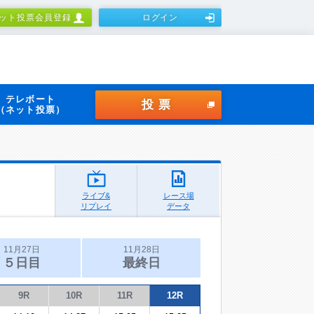
ット投票会員登録
ログイン
テレボート
投票
（ネット投票）
ライブ&
レース場
リプレイ
データ
11月27日
11月28日
５日目
最終日
9R
10R
11R
12R