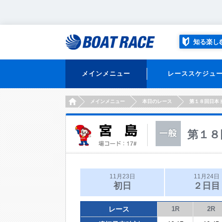
知る楽し
メインメニュー
レーススケジュ
HOME
メインメニュー
本日のレース
第１８回日本
第１８
11月23日
11月24日
初日
２日目
レース
1R
2R