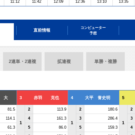
11:12
11:42
12:09
12:36
13:10
13:35
コンピューター
直前情報
予想
2連単・2連複
拡連複
単勝・複勝
 大
3
赤羽 克也
4
大平 誉史明
5
81.5
2
113.9
2
180.6
2
114.1
4
161.3
3
286.4
3
1
1
1
61.3
5
86.0
5
159.3
4