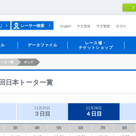
ネ
む
レーサー検索
English
中文简体
中文繁體
한국어
レース場・
ール
データファイル
チケットショップ
トーター賞
オッズ
回日本トーター賞
11月25日
11月26日
３日目
４日目
3R
4R
5R
6R
7R
8R