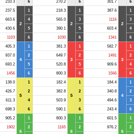
233.3
6
270.2
6
301.7
6
237.5
1
218.3
1
387.6
1
663.6
4
565.0
3
1116
3
2
2
2
430.6
5
390.1
5
603.4
4
1103
6
1030
6
1341
6
405.3
1
381.3
1
582.7
1
937.0
2
649.7
2
1491
2
4
3
3
693.2
5
520.8
5
909.6
4
1456
6
800.3
6
1566
6
138.0
1
182.4
1
184.4
1
426.7
2
382.8
2
340.8
2
5
5
4
611.3
4
503.9
3
494.6
3
698.3
6
590.1
6
243.4
6
905.2
1
800.3
1
601.5
1
1902
2
1165
2
976.2
2
6
6
6