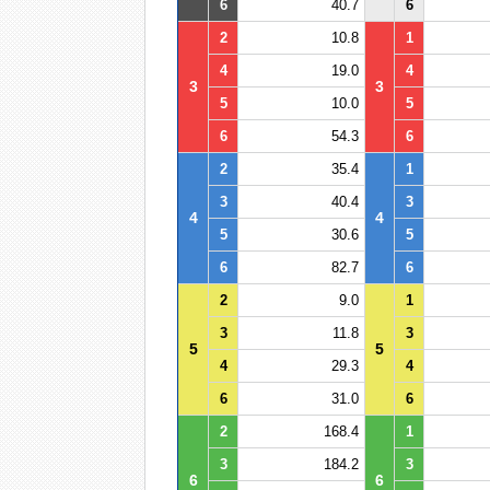
6
40.7
6
2
10.8
1
4
19.0
4
3
3
5
10.0
5
6
54.3
6
2
35.4
1
3
40.4
3
4
4
5
30.6
5
6
82.7
6
2
9.0
1
3
11.8
3
5
5
4
29.3
4
6
31.0
6
2
168.4
1
3
184.2
3
6
6