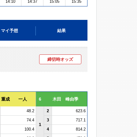
14:10
14:37
15:05
15:35
マイ予想
結果
締切時オッズ
重成 一人
6
木田 峰由季
48.2
2
623.6
74.4
3
717.1
1
100.4
4
814.2