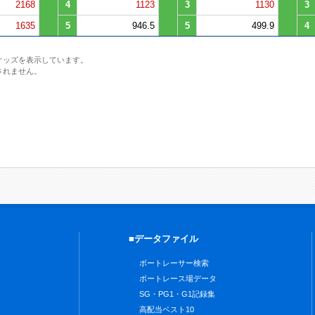
2168
4
1123
3
1130
3
1635
5
946.5
5
499.9
4
オッズを表示しています。
されません。
■データファイル
ボートレーサー検索
ボートレース場データ
SG・PG1・G1記録集
高配当ベスト10