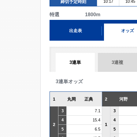
締切予定時刻
10:17
10:45
特選 1800m
出走表
オッズ
3連単
3連複
3連単オッズ
1
丸岡 正典
2
河野
3
7.1
3
4
15.4
4
2
1
5
6.5
5