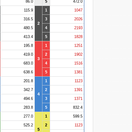
86.0
5
472.0
115.9
1
1047
316.5
3
2026
2
480.5
4
2193
413.4
5
1828
195.8
1
1251
419.0
2
1902
3
683.0
4
1516
638.6
5
1381
201.8
1
1123
342.7
2
1391
4
494.6
3
1371
283.8
5
832.4
277.0
1
599.5
525.2
2
1123
5