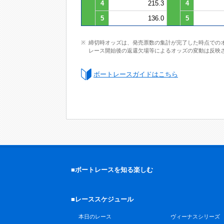
4
215.3
4
5
136.0
5
締切時オッズは、発売票数の集計が完了した時点での
レース開始後の返還欠場等によるオッズの変動は反映
ボートレースガイドはこちら
■ボートレースを知る楽しむ
■レーススケジュール
本日のレース
ヴィーナスシリーズ