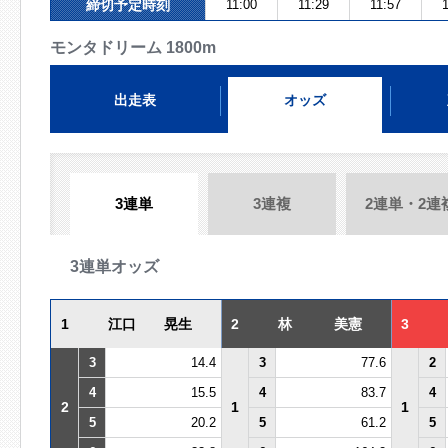
締切予定時刻
11:00
11:29
11:57
1
モンタドリーム 1800m
出走表
オッズ
3連単
3連複
2連単・2連
3連単オッズ
1
江口 晃生
2
林 美憲
3
3
14.4
3
77.6
2
4
15.5
4
83.7
4
2
1
1
5
20.2
5
61.2
5