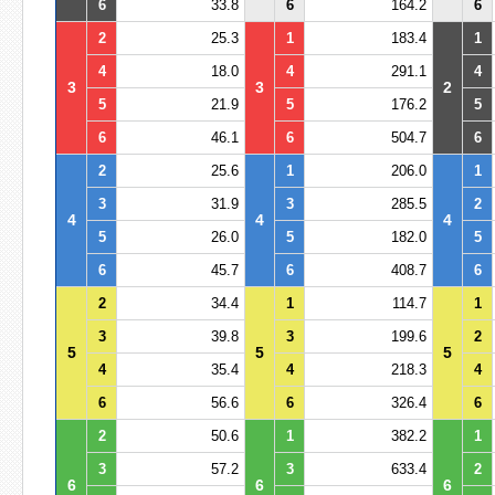
6
33.8
6
164.2
6
2
25.3
1
183.4
1
4
18.0
4
291.1
4
3
3
2
5
21.9
5
176.2
5
6
46.1
6
504.7
6
2
25.6
1
206.0
1
3
31.9
3
285.5
2
4
4
4
5
26.0
5
182.0
5
6
45.7
6
408.7
6
2
34.4
1
114.7
1
3
39.8
3
199.6
2
5
5
5
4
35.4
4
218.3
4
6
56.6
6
326.4
6
2
50.6
1
382.2
1
3
57.2
3
633.4
2
6
6
6