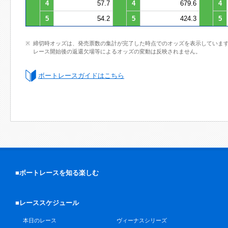
4
57.7
4
679.6
4
5
54.2
5
424.3
5
締切時オッズは、発売票数の集計が完了した時点でのオッズを表示していま
レース開始後の返還欠場等によるオッズの変動は反映されません。
ボートレースガイドはこちら
■ボートレースを知る楽しむ
■レーススケジュール
本日のレース
ヴィーナスシリーズ