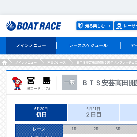
知る楽しむ
レーサ
メインメニュー
レーススケジュール
デ
HOME
メインメニュー
本日のレース
ＢＴＳ安芸高田開設５周年サンフレッチェ
ＢＴＳ安芸高田開
6月20日
6月21日
初日
２日目
レース
1R
2R
3R