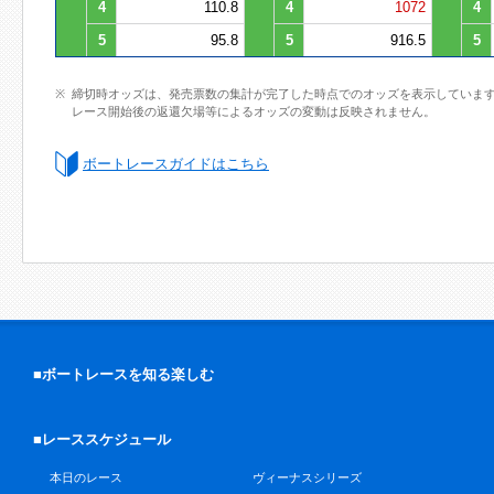
4
110.8
4
1072
4
5
95.8
5
916.5
5
締切時オッズは、発売票数の集計が完了した時点でのオッズを表示していま
レース開始後の返還欠場等によるオッズの変動は反映されません。
ボートレースガイドはこちら
■ボートレースを知る楽しむ
■レーススケジュール
本日のレース
ヴィーナスシリーズ