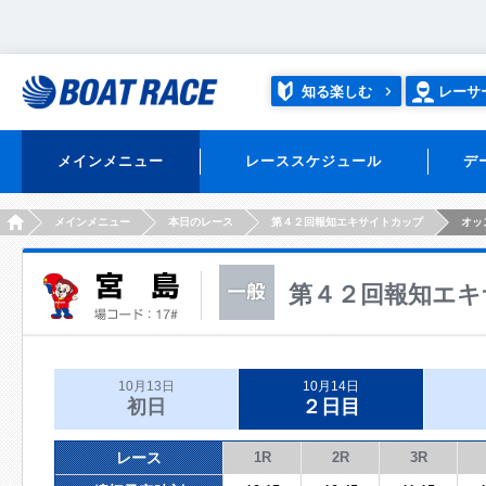
知る楽しむ
レーサ
メインメニュー
レーススケジュール
デ
HOME
メインメニュー
本日のレース
第４２回報知エキサイトカップ
オッ
第４２回報知エキ
10月13日
10月14日
初日
２日目
レース
1R
2R
3R