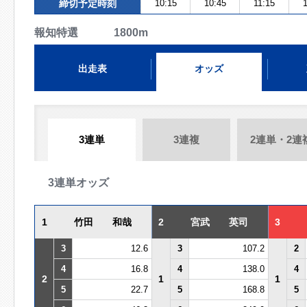
締切予定時刻
10:15
10:45
11:15
報知特選 1800m
出走表
オッズ
3連単
3連複
2連単・2連
3連単オッズ
1
竹田 和哉
2
宮武 英司
3
3
12.6
3
107.2
2
4
16.8
4
138.0
4
2
1
1
5
22.7
5
168.8
5