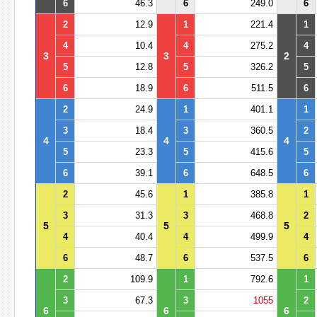
6
46.3
6
249.0
6
2
12.9
1
221.4
1
4
10.4
4
275.2
4
3
3
2
5
12.8
5
326.2
5
6
18.9
6
511.5
6
2
24.9
1
401.1
1
3
18.4
3
360.5
2
4
4
4
5
23.3
5
415.6
5
6
39.1
6
648.5
6
2
45.6
1
385.8
1
3
31.3
3
468.8
2
5
5
5
4
40.4
4
499.9
4
6
48.7
6
537.5
6
2
109.9
1
792.6
1
3
67.3
3
1055
2
6
6
6