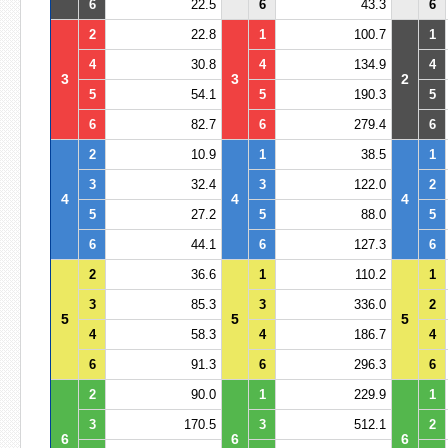
6
22.5
6
43.3
6
2
22.8
1
100.7
1
4
30.8
4
134.9
4
3
3
2
5
54.1
5
190.3
5
6
82.7
6
279.4
6
2
10.9
1
38.5
1
3
32.4
3
122.0
2
4
4
4
5
27.2
5
88.0
5
6
44.1
6
127.3
6
2
36.6
1
110.2
1
3
85.3
3
336.0
2
5
5
5
4
58.3
4
186.7
4
6
91.3
6
296.3
6
2
90.0
1
229.9
1
3
170.5
3
512.1
2
6
6
6