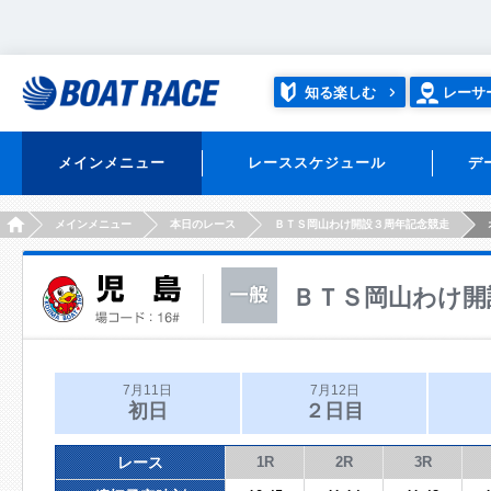
知る楽しむ
レーサ
メインメニュー
レーススケジュール
デ
HOME
メインメニュー
本日のレース
ＢＴＳ岡山わけ開設３周年記念競走
ＢＴＳ岡山わけ開
7月11日
7月12日
初日
２日目
レース
1R
2R
3R