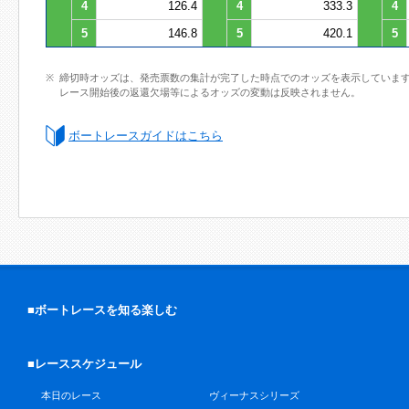
4
126.4
4
333.3
4
5
146.8
5
420.1
5
締切時オッズは、発売票数の集計が完了した時点でのオッズを表示していま
レース開始後の返還欠場等によるオッズの変動は反映されません。
ボートレースガイドはこちら
■ボートレースを知る楽しむ
■レーススケジュール
本日のレース
ヴィーナスシリーズ