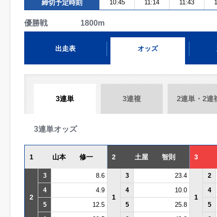
締切予定時刻
10:45
11:14
11:43
1
優勝戦 1800m
出走表
オッズ
3連単
3連複
2連単・2連
3連単オッズ
1
山本 修一
2
土屋 智則
3
3
8.6
3
23.4
2
4
4.9
4
10.0
4
2
1
1
5
12.5
5
25.8
5