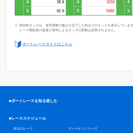
4
38.9
4
3259
4
5
92.9
5
5092
5
締切時オッズは、発売票数の集計が完了した時点でのオッズを表示していま
レース開始後の返還欠場等によるオッズの変動は反映されません。
ボートレースガイドはこちら
■ボートレースを知る楽しむ
■レーススケジュール
本日のレース
ヴィーナスシリーズ