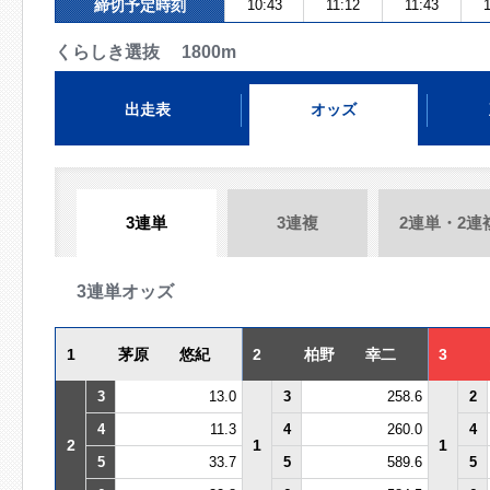
締切予定時刻
10:43
11:12
11:43
1
くらしき選抜 1800m
出走表
オッズ
3連単
3連複
2連単・2連
3連単オッズ
1
茅原 悠紀
2
柏野 幸二
3
3
13.0
3
258.6
2
4
11.3
4
260.0
4
2
1
1
5
33.7
5
589.6
5