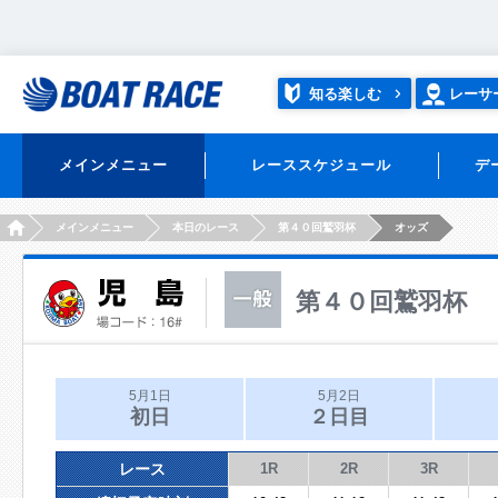
知る楽しむ
レーサ
メインメニュー
レーススケジュール
デ
HOME
メインメニュー
本日のレース
第４０回鷲羽杯
オッズ
第４０回鷲羽杯
5月1日
5月2日
初日
２日目
レース
1R
2R
3R