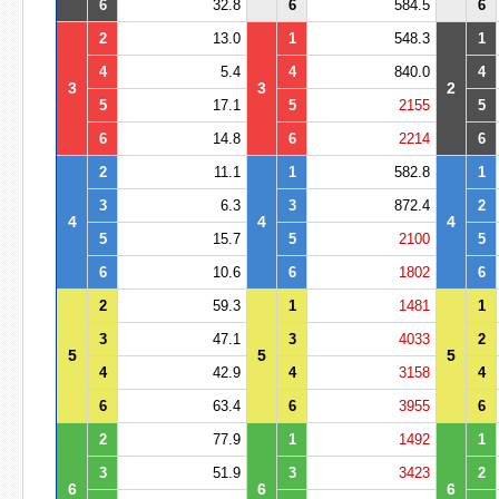
6
32.8
6
584.5
6
2
13.0
1
548.3
1
4
5.4
4
840.0
4
3
3
2
5
17.1
5
2155
5
6
14.8
6
2214
6
2
11.1
1
582.8
1
3
6.3
3
872.4
2
4
4
4
5
15.7
5
2100
5
6
10.6
6
1802
6
2
59.3
1
1481
1
3
47.1
3
4033
2
5
5
5
4
42.9
4
3158
4
6
63.4
6
3955
6
2
77.9
1
1492
1
3
51.9
3
3423
2
6
6
6