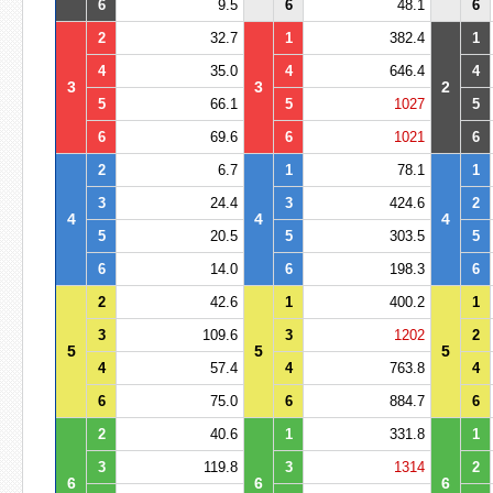
6
9.5
6
48.1
6
2
32.7
1
382.4
1
4
35.0
4
646.4
4
3
3
2
5
66.1
5
1027
5
6
69.6
6
1021
6
2
6.7
1
78.1
1
3
24.4
3
424.6
2
4
4
4
5
20.5
5
303.5
5
6
14.0
6
198.3
6
2
42.6
1
400.2
1
3
109.6
3
1202
2
5
5
5
4
57.4
4
763.8
4
6
75.0
6
884.7
6
2
40.6
1
331.8
1
3
119.8
3
1314
2
6
6
6