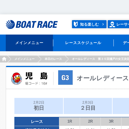
知る楽しむ
レーサ
メインメニュー
レーススケジュール
デ
HOME
メインメニュー
本日のレース
オールレディース 第３５回瀬戸の女王決
オールレディース
2月2日
2月3日
初日
２日目
レース
1R
2R
3R