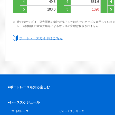
4
49.6
4
531.6
4
5
103.0
5
1020
5
締切時オッズは、発売票数の集計が完了した時点でのオッズを表示していま
レース開始後の返還欠場等によるオッズの変動は反映されません。
ボートレースガイドはこちら
■ボートレースを知る楽しむ
■レーススケジュール
本日のレース
ヴィーナスシリーズ