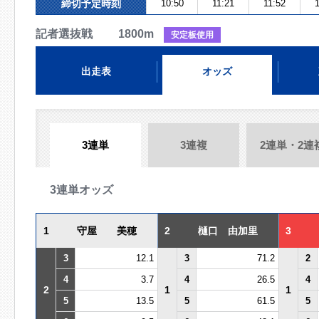
締切予定時刻
10:50
11:21
11:52
1
記者選抜戦 1800m
安定板使用
出走表
オッズ
3連単
3連複
2連単・2連
3連単オッズ
1
守屋 美穂
2
樋口 由加里
3
3
12.1
3
71.2
2
4
3.7
4
26.5
4
2
1
1
5
13.5
5
61.5
5