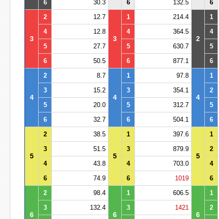
6
30.3
6
132.5
6
2
12.7
1
214.4
1
4
12.8
4
364.5
4
3
3
2
5
27.7
5
630.7
5
6
50.5
6
877.1
6
2
8.7
1
97.8
1
3
15.2
3
354.1
2
4
4
4
5
20.0
5
312.7
5
6
32.7
6
504.1
6
2
38.5
1
397.6
1
3
51.5
3
879.9
2
5
5
5
4
43.8
4
703.0
4
6
74.9
6
1019
6
2
98.4
1
606.5
1
3
132.4
3
1421
2
6
6
6