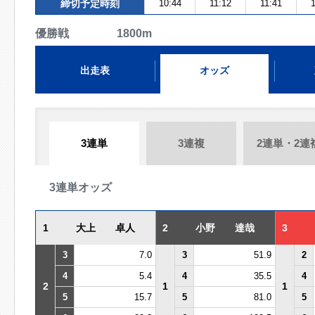
締切予定時刻
10:44
11:12
11:41
1
優勝戦 1800m
出走表
オッズ
3連単
3連複
2連単・2連
3連単オッズ
1
大上 卓人
2
小野 達哉
3
3
7.0
3
51.9
2
4
5.4
4
35.5
4
2
1
1
5
15.7
5
81.0
5