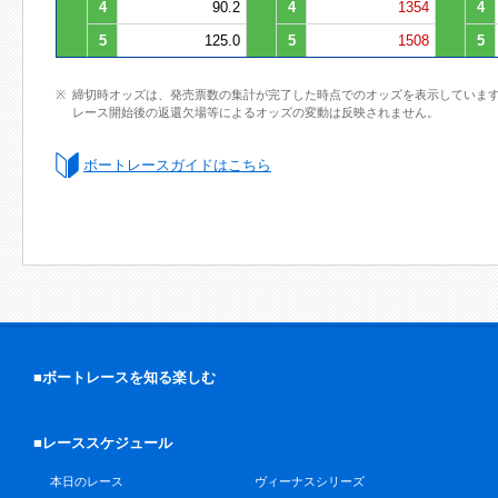
4
90.2
4
1354
4
5
125.0
5
1508
5
締切時オッズは、発売票数の集計が完了した時点でのオッズを表示していま
レース開始後の返還欠場等によるオッズの変動は反映されません。
ボートレースガイドはこちら
■ボートレースを知る楽しむ
■レーススケジュール
本日のレース
ヴィーナスシリーズ