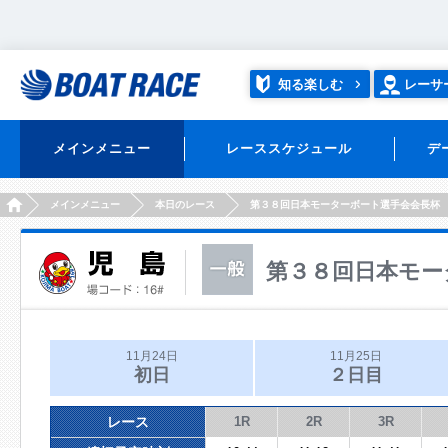
知る楽しむ
レーサ
メインメニュー
レーススケジュール
デ
HOME
メインメニュー
本日のレース
第３８回日本モーターボート選手会会長杯
第３８回日本モー
11月24日
11月25日
初日
２日目
レース
1R
2R
3R