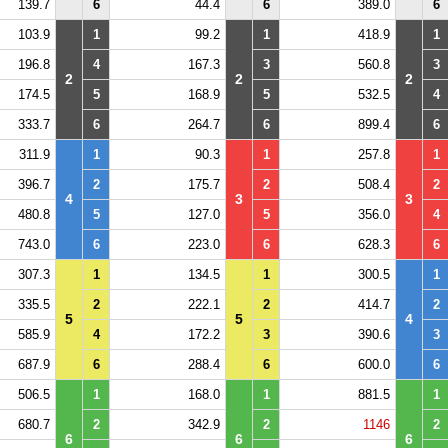
139.7
6
44.4
6
389.0
6
103.9
1
99.2
1
418.9
1
196.8
4
167.3
3
560.8
3
2
2
2
174.5
5
168.9
5
532.5
4
333.7
6
264.7
6
899.4
6
311.9
1
90.3
1
257.8
1
396.7
2
175.7
2
508.4
2
4
3
3
480.8
5
127.0
5
356.0
4
743.0
6
223.0
6
628.3
6
307.3
1
134.5
1
300.5
1
335.5
2
222.1
2
414.7
2
5
5
4
585.9
4
172.2
3
390.6
3
687.9
6
288.4
6
600.0
6
506.5
1
168.0
1
881.5
1
680.7
2
342.9
2
1146
2
6
6
6