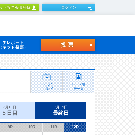
ット投票会員登録
ログイン
テレボート
投票
（ネット投票）
ライブ&
レース場
リプレイ
データ
7月13日
7月14日
５日目
最終日
9R
10R
11R
12R