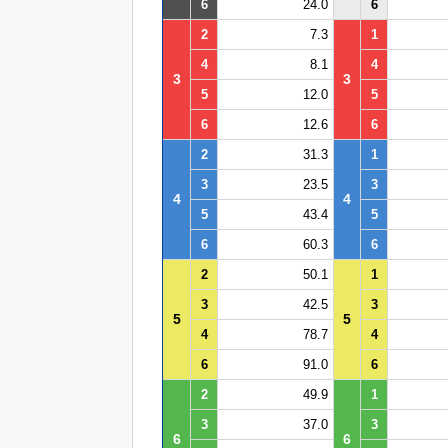
6
24.0
6
2
7.3
1
4
8.1
4
3
3
5
12.0
5
6
12.6
6
2
31.3
1
3
23.5
3
4
4
5
43.4
5
6
60.3
6
2
50.1
1
3
42.5
3
5
5
4
78.7
4
6
91.0
6
2
49.9
1
3
37.0
3
6
6