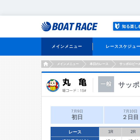
知る楽し
メインメニュー
レーススケジュ
HOME
メインメニュー
本日のレース
サッポロビー
サッポ
7月9日
7月10日
初日
２日目
レース
1R
2R