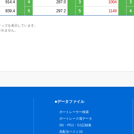
914.4
4
287.0
3
1004
3
839.4
5
297.2
5
1149
4
オッズを表示しています。
されません。
■データファイル
ボートレーサー検索
ボートレース場データ
SG・PG1・G1記録集
高配当ベスト10