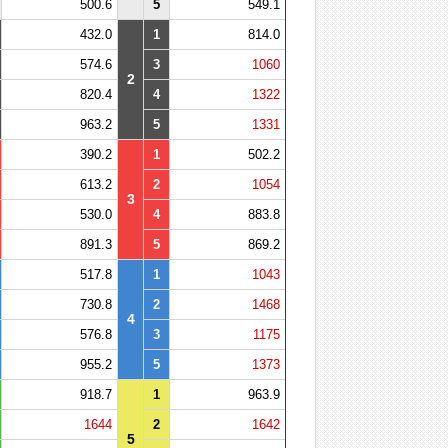
500.6
5
549.1
432.0
1
814.0
574.6
3
1060
2
820.4
4
1322
963.2
5
1331
390.2
1
502.2
613.2
2
1054
3
530.0
4
883.8
891.3
5
869.2
517.8
1
1043
730.8
2
1468
4
576.8
3
1175
955.2
5
1373
918.7
1
963.9
1644
2
1642
5