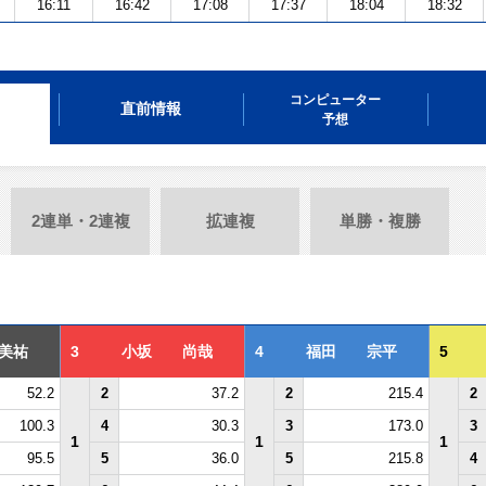
16:11
16:42
17:08
17:37
18:04
18:32
コンピューター
直前情報
予想
2連単・2連複
拡連複
単勝・複勝
美祐
3
小坂 尚哉
4
福田 宗平
5
52.2
2
37.2
2
215.4
2
100.3
4
30.3
3
173.0
3
1
1
1
95.5
5
36.0
5
215.8
4