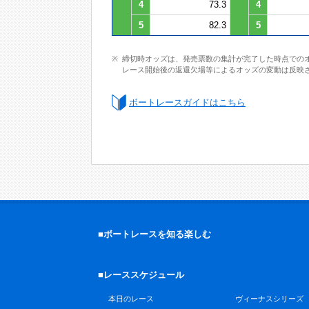
4
73.3
4
5
82.3
5
締切時オッズは、発売票数の集計が完了した時点での
レース開始後の返還欠場等によるオッズの変動は反映
ボートレースガイドはこちら
■ボートレースを知る楽しむ
■レーススケジュール
本日のレース
ヴィーナスシリーズ