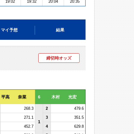
19:02
19:32
20:04
20:35
マイ予想
結果
締切時オッズ
平高 奈菜
6
木村 光宏
268.3
2
479.6
271.1
3
351.5
1
452.7
4
629.8