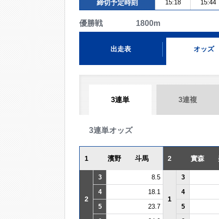
締切予定時刻
15:18
15:44
優勝戦 1800m
出走表
オッズ
3連単
3連複
3連単オッズ
1
濱野 斗馬
2
實森 
3
8.5
3
4
18.1
4
2
1
5
23.7
5