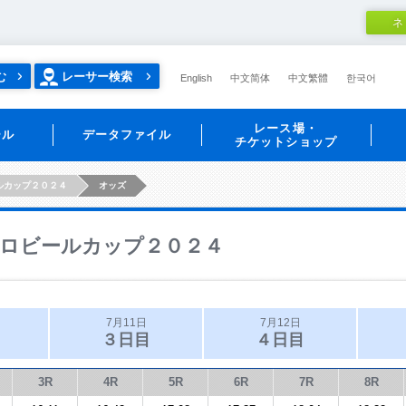
ネ
む
レーサー検索
English
中文简体
中文繁體
한국어
レース場・
ール
データファイル
チケットショップ
ルカップ２０２４
オッズ
ロビールカップ２０２４
7月11日
7月12日
３日目
４日目
3R
4R
5R
6R
7R
8R