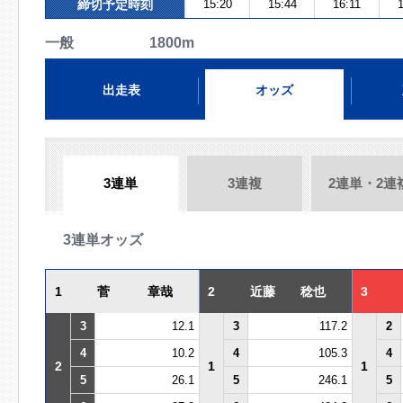
締切予定時刻
15:20
15:44
16:11
1
一般 1800m
出走表
オッズ
3連単
3連複
2連単・2連
3連単オッズ
1
菅 章哉
2
近藤 稔也
3
3
12.1
3
117.2
2
4
10.2
4
105.3
4
2
1
1
5
26.1
5
246.1
5