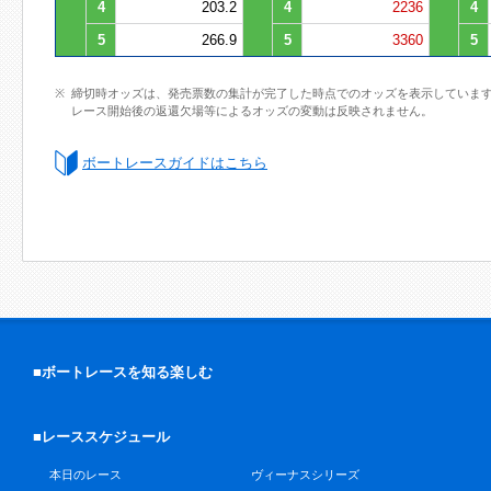
4
203.2
4
2236
4
5
266.9
5
3360
5
締切時オッズは、発売票数の集計が完了した時点でのオッズを表示していま
レース開始後の返還欠場等によるオッズの変動は反映されません。
ボートレースガイドはこちら
■ボートレースを知る楽しむ
■レーススケジュール
本日のレース
ヴィーナスシリーズ