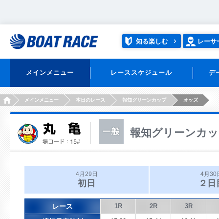
知る楽しむ
レーサ
メインメニュー
レーススケジュール
デ
HOME
メインメニュー
本日のレース
報知グリーンカップ
オッズ
報知グリーンカッ
4月29日
4月30
初日
２日
レース
1R
2R
3R