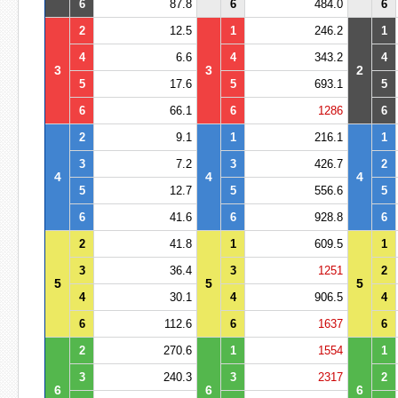
6
87.8
6
484.0
6
2
12.5
1
246.2
1
4
6.6
4
343.2
4
3
3
2
5
17.6
5
693.1
5
6
66.1
6
1286
6
2
9.1
1
216.1
1
3
7.2
3
426.7
2
4
4
4
5
12.7
5
556.6
5
6
41.6
6
928.8
6
2
41.8
1
609.5
1
3
36.4
3
1251
2
5
5
5
4
30.1
4
906.5
4
6
112.6
6
1637
6
2
270.6
1
1554
1
3
240.3
3
2317
2
6
6
6