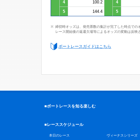
4
100.2
4
5
144.4
5
締切時オッズは、発売票数の集計が完了した時点での
レース開始後の返還欠場等によるオッズの変動は反映
ボートレースガイドはこちら
■ボートレースを知る楽しむ
■レーススケジュール
本日のレース
ヴィーナスシリーズ