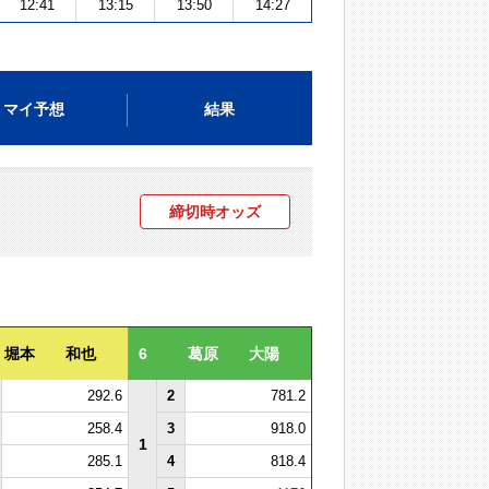
12:41
13:15
13:50
14:27
マイ予想
結果
締切時オッズ
堀本 和也
6
葛原 大陽
292.6
2
781.2
258.4
3
918.0
1
285.1
4
818.4