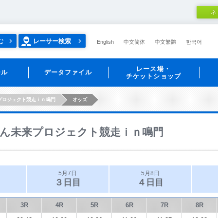
ネ
む
レーサー検索
English
中文简体
中文繁體
한국어
レース場・
ール
データファイル
チケットショップ
プロジェクト競走ｉｎ鳴門
オッズ
ん未来プロジェクト競走ｉｎ鳴門
5月7日
5月8日
３日目
４日目
3R
4R
5R
6R
7R
8R