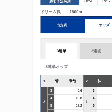
締切予定時刻
08:51
09:17
ドリーム戦 1800m
出走表
オッズ
3連単
3連複
3連単オッズ
1
菅 章哉
2
林 
3
9.6
3
4
10.8
4
2
1
5
25.2
5