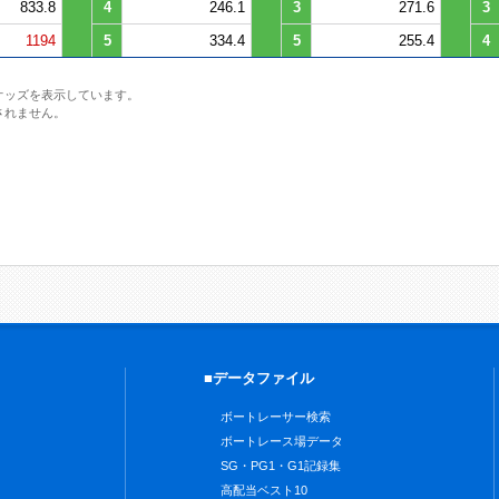
833.8
4
246.1
3
271.6
3
1194
5
334.4
5
255.4
4
オッズを表示しています。
されません。
■データファイル
ボートレーサー検索
ボートレース場データ
SG・PG1・G1記録集
高配当ベスト10