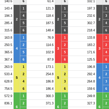
140.6
6
61.4
6
102.1
6
143.4
1
121.3
1
197.3
1
194.3
4
118.4
3
232.6
3
2
2
2
285.4
5
187.5
5
302.7
4
315.6
6
148.4
6
218.4
6
163.8
1
76.9
1
133.8
1
250.5
2
114.6
2
183.2
2
4
3
3
365.6
5
102.9
5
171.6
4
367.4
6
87.9
6
125.5
6
263.9
1
173.1
1
196.8
1
533.4
2
254.8
2
292.4
2
5
5
4
628.8
4
186.8
3
264.8
3
754.5
6
186.4
6
159.6
6
572.9
1
300.3
1
249.8
1
836.1
2
371.3
2
327.3
2
6
6
6