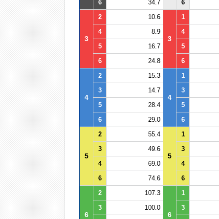
6
34.7
6
2
10.6
1
4
8.9
4
3
3
5
16.7
5
6
24.8
6
2
15.3
1
3
14.7
3
4
4
5
28.4
5
6
29.0
6
2
55.4
1
3
49.6
3
5
5
4
69.0
4
6
74.6
6
2
107.3
1
3
100.0
3
6
6