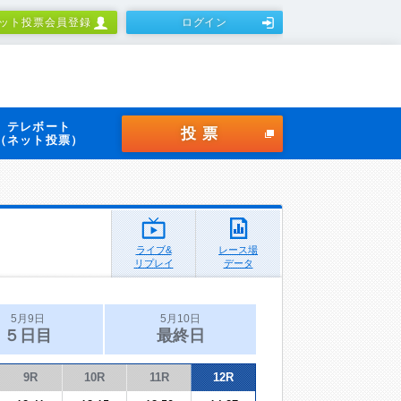
ット投票会員登録
ログイン
テレボート
投票
（ネット投票）
ライブ&
レース場
リプレイ
データ
5月9日
5月10日
５日目
最終日
9R
10R
11R
12R