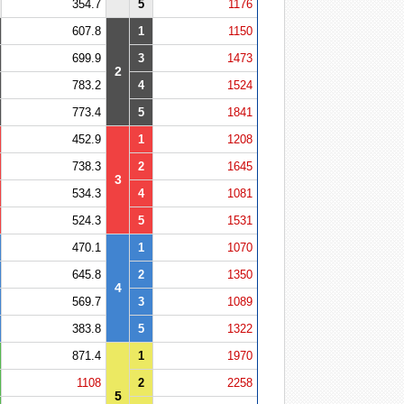
354.7
5
1176
607.8
1
1150
699.9
3
1473
2
783.2
4
1524
773.4
5
1841
452.9
1
1208
738.3
2
1645
3
534.3
4
1081
524.3
5
1531
470.1
1
1070
645.8
2
1350
4
569.7
3
1089
383.8
5
1322
871.4
1
1970
1108
2
2258
5