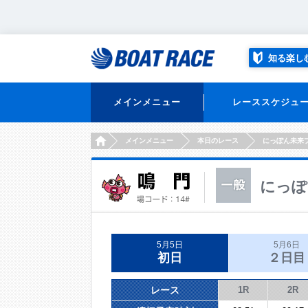
知る楽し
メインメニュー
レーススケジュ
HOME
メインメニュー
本日のレース
にっぽん未来
にっぽ
5月5日
5月6日
初日
２日目
レース
1R
2R