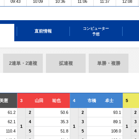
09:43
10:09
10:36
11:06
11:37
12:08
コンピューター
直前情報
予想
2連単・2連複
拡連複
単勝・複勝
美憲
3
山田 祐也
4
市橋 卓士
5
61.2
2
50.6
2
93.1
2
62.1
4
35.3
3
89.1
3
1
1
1
110.4
5
51.8
5
108.0
4