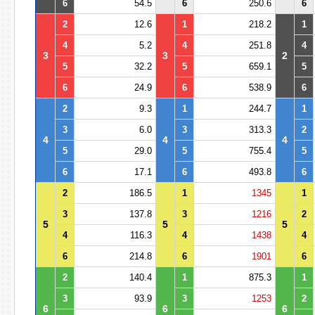
6
54.5
6
250.6
6
2
12.6
1
218.2
1
4
5.2
4
251.8
4
3
3
2
5
32.2
5
659.1
5
6
24.9
6
538.9
6
2
9.3
1
244.7
1
3
6.0
3
313.3
2
4
4
4
5
29.0
5
755.4
5
6
17.1
6
493.8
6
2
186.5
1
1345
1
3
137.8
3
1216
2
5
5
5
4
116.3
4
1438
4
6
214.8
6
1901
6
2
140.4
1
875.3
1
3
93.9
3
1253
2
6
6
6