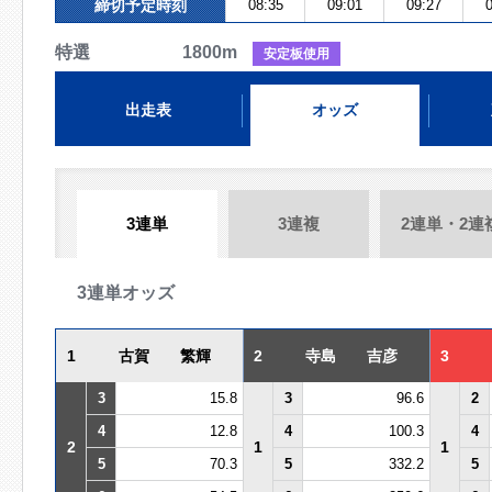
締切予定時刻
08:35
09:01
09:27
0
特選 1800m
安定板使用
出走表
オッズ
3連単
3連複
2連単・2連
3連単オッズ
1
古賀 繁輝
2
寺島 吉彦
3
3
15.8
3
96.6
2
4
12.8
4
100.3
4
2
1
1
5
70.3
5
332.2
5