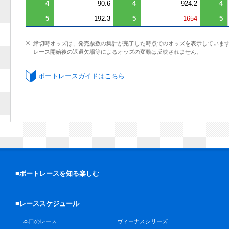
4
90.6
4
924.2
4
5
192.3
5
1654
5
締切時オッズは、発売票数の集計が完了した時点でのオッズを表示していま
レース開始後の返還欠場等によるオッズの変動は反映されません。
ボートレースガイドはこちら
■ボートレースを知る楽しむ
■レーススケジュール
本日のレース
ヴィーナスシリーズ