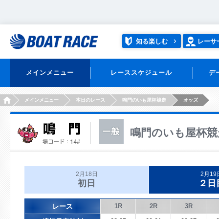
知る楽しむ
レーサ
メインメニュー
レーススケジュール
デ
HOME
メインメニュー
本日のレース
鳴門のいも屋杯競走
オッズ
鳴門のいも屋杯競
2月18日
2月19
初日
２日
レース
1R
2R
3R