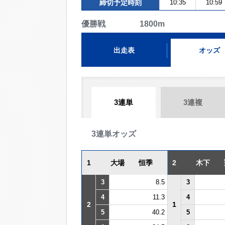
締切予定時刻
10:35
10:59
優勝戦 1800m
出走表
オッズ
3連単
3連複
3連単オッズ
1
大場 恒季
2
木下 
3
8.5
3
4
11.3
4
2
1
5
40.2
5