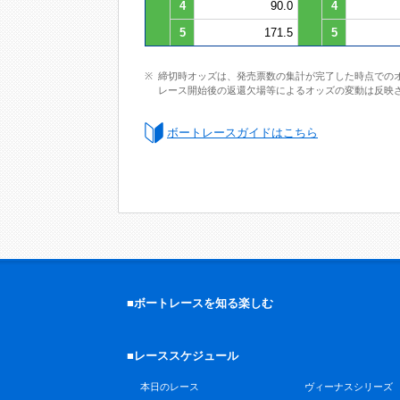
4
90.0
4
5
171.5
5
締切時オッズは、発売票数の集計が完了した時点での
レース開始後の返還欠場等によるオッズの変動は反映
ボートレースガイドはこちら
■ボートレースを知る楽しむ
■レーススケジュール
本日のレース
ヴィーナスシリーズ