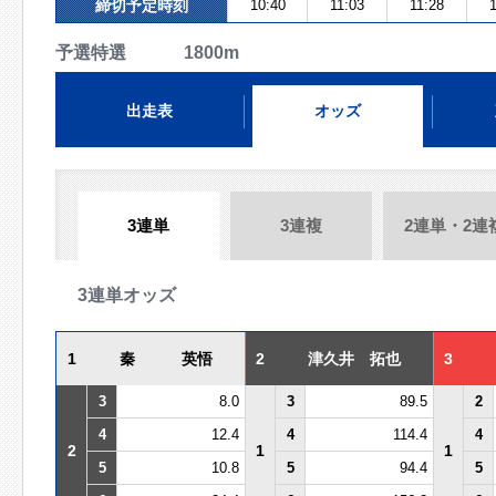
締切予定時刻
10:40
11:03
11:28
予選特選 1800m
出走表
オッズ
3連単
3連複
2連単・2連
3連単オッズ
1
秦 英悟
2
津久井 拓也
3
3
8.0
3
89.5
2
4
12.4
4
114.4
4
2
1
1
5
10.8
5
94.4
5