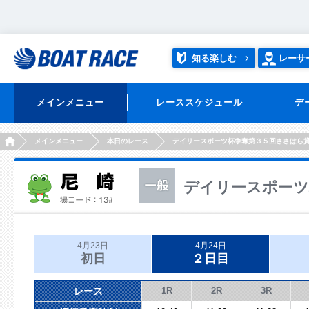
知る楽しむ
レーサ
メインメニュー
レーススケジュール
デ
HOME
メインメニュー
本日のレース
デイリースポーツ杯争奪第３５回ささはら
デイリースポーツ
4月23日
4月24日
初日
２日目
レース
1R
2R
3R