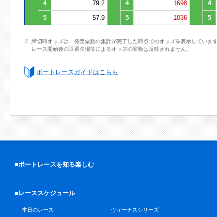
4
79.2
4
1698
4
5
57.9
5
1036
5
締切時オッズは、発売票数の集計が完了した時点でのオッズを表示していま
レース開始後の返還欠場等によるオッズの変動は反映されません。
ボートレースガイドはこちら
■ボートレースを知る楽しむ
■レーススケジュール
本日のレース
ヴィーナスシリーズ