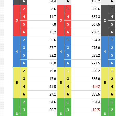
6
24.4
6
156.2
6
2
8.6
1
230.6
1
4
11.7
4
634.3
4
3
3
2
5
7.8
5
567.5
5
6
15.2
6
950.1
6
2
25.6
1
324.3
1
3
27.7
3
975.9
2
4
4
4
5
32.2
5
823.2
5
6
38.0
6
971.5
6
2
19.8
1
250.2
1
3
17.9
3
835.9
2
5
5
5
4
41.0
4
1062
4
6
27.1
6
693.5
6
2
54.6
1
554.4
1
3
50.7
3
1225
2
6
6
6