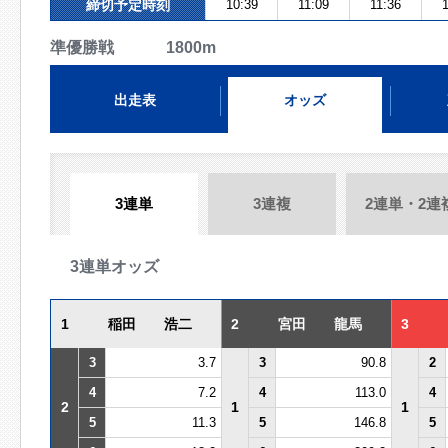
締切予定時刻
10:39
11:09
11:36
準優勝戦 1800m
出走表
オッズ
3連単
3連複
2連単・2連
3連単オッズ
1
稲田 浩二
2
宮田 龍馬
3
3
3.7
3
90.8
2
4
7.2
4
113.0
4
2
1
1
5
11.3
5
146.8
5