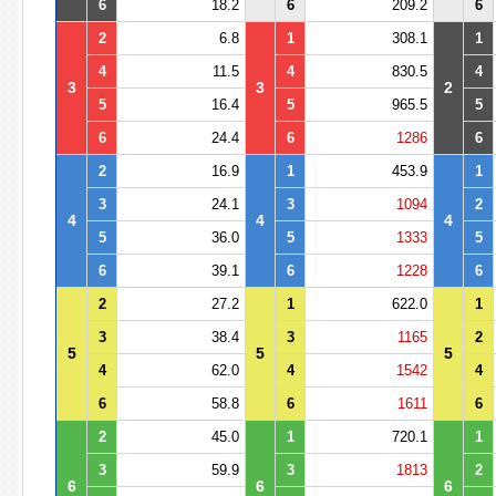
6
18.2
6
209.2
6
2
6.8
1
308.1
1
4
11.5
4
830.5
4
3
3
2
5
16.4
5
965.5
5
6
24.4
6
1286
6
2
16.9
1
453.9
1
3
24.1
3
1094
2
4
4
4
5
36.0
5
1333
5
6
39.1
6
1228
6
2
27.2
1
622.0
1
3
38.4
3
1165
2
5
5
5
4
62.0
4
1542
4
6
58.8
6
1611
6
2
45.0
1
720.1
1
3
59.9
3
1813
2
6
6
6