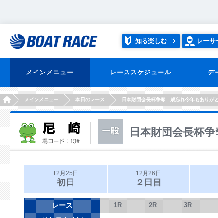
知る楽しむ
レーサ
メインメニュー
レーススケジュール
デ
HOME
メインメニュー
本日のレース
日本財団会長杯争奪 歳忘れ今年もありが
日本財団会長杯争
12月25日
12月26日
初日
２日目
レース
1R
2R
3R