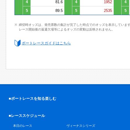
4
81.6
4
1952
4
5
89.5
5
2535
5
締切時オッズは、発売票数の集計が完了した時点でのオッズを表示していま
レース開始後の返還欠場等によるオッズの変動は反映されません。
ボートレースガイドはこちら
■ボートレースを知る楽しむ
■レーススケジュール
本日のレース
ヴィーナスシリーズ